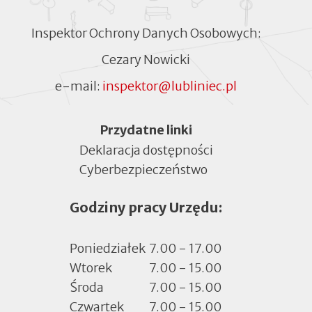
Inspektor Ochrony Danych Osobowych:
Cezary Nowicki
e-mail:
inspektor@lubliniec.pl
Menu
Przydatne linki
Deklaracja dostępności
Cyberbezpieczeństwo
Otworzy
się
Godziny pracy Urzędu:
w
nowej
zakładce
Poniedziałek
7.00 - 17.00
Wtorek
7.00 - 15.00
Środa
7.00 - 15.00
Czwartek
7.00 - 15.00