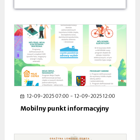
dnia:
dnia:
dnia:
12-09-2025 07:00
-
12-09-2025 12:00
Mobilny punkt informacyjny