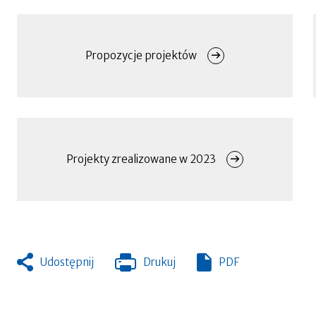
się
w
Menu
nowej
zakładce
Propozycje projektów
Projekty zrealizowane w 2023
Udostępnij
Drukuj
PDF
Otworzy
się
w
nowej