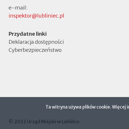
e-mail:
inspektor@lubliniec.pl
Menu
Przydatne linki
Deklaracja dostępności
Cyberbezpieczeństwo
Otworzy
się
w
nowej
zakładce
Ta witryna używa plików cookie. Więcej 
© 2022 Urząd Miejski w Lublińcu