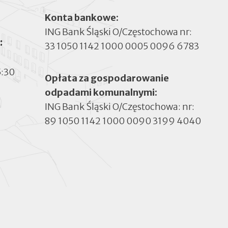
Konta bankowe:
ING Bank Śląski O/Częstochowa nr:
:
33 1050 1142 1000 0005 0096 6783
5:30
Opłata za gospodarowanie
odpadami komunalnymi:
ING Bank Śląski O/Częstochowa: nr:
89 1050 1142 1000 0090 3199 4040