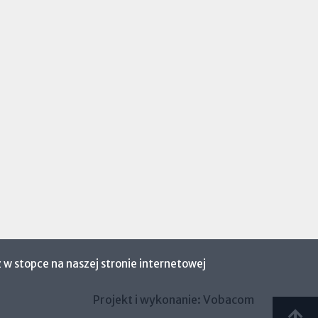
 w stopce na naszej stronie internetowej
Projekt i wykonanie:
Vobacom
Otworzy
się