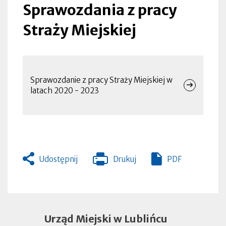
Sprawozdania z pracy
Straży Miejskiej
Menu
Sprawozdanie z pracy Straży Miejskiej w
latach 2020 - 2023
Udostępnij
Drukuj
PDF
Otworzy
się
w
nowej
zakładce
Urząd Miejski w Lublińcu