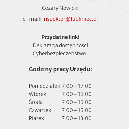
Cezary Nowicki
e-mail:
inspektor@lubliniec.pl
Menu
Przydatne linki
Deklaracja dostępności
Cyberbezpieczeństwo
Otworzy
się
Godziny pracy Urzędu:
w
nowej
zakładce
Poniedziałek
7.00 - 17.00
Wtorek
7.00 - 15.00
Środa
7.00 - 15.00
Czwartek
7.00 - 15.00
Piątek
7.00 - 13.00