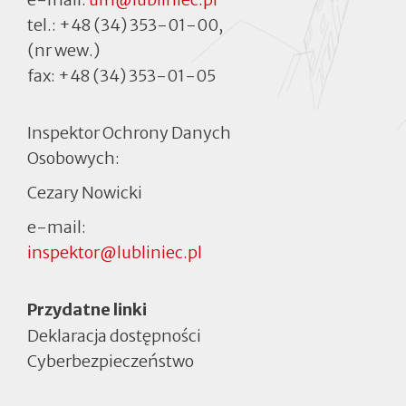
tel.:
+48 (34) 353-01-00
,
(nr wew.)
fax:
+48 (34) 353-01-05
Inspektor Ochrony Danych
Osobowych:
Cezary Nowicki
e-mail:
inspektor@lubliniec.pl
Menu
Przydatne linki
Deklaracja dostępności
Cyberbezpieczeństwo
Otworzy
się