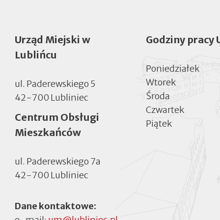
Urząd Miejski w
Godziny pracy 
Lublińcu
Poniedziałek
Wtorek
ul. Paderewskiego 5
Środa
42-700 Lubliniec
Czwartek
Centrum Obsługi
Piątek
Mieszkańców
ul. Paderewskiego 7a
42-700 Lubliniec
Dane kontaktowe:
e-mail:
um@lubliniec.pl