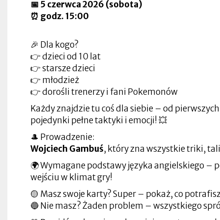
w
w
📅 5 czerwca 2026 (sobota)
zakładce
się
nowej
nowej
Otworzy
nowej
nowej
w
zakładce
zakładce
się
Otworzy
⏰ godz. 15:00
zakładce
zakładce
nowej
Otworzy
w
się
zakładce
się
nowej
w
Otworzy
w
zakładce
nowej
Otworzy
🎉 Dla kogo?
się
nowej
Otworzy
zakładce
się
w
zakładce
się
w
👉
dzieci od 10 lat 
nowej
Otworzy
w
Otworzy
nowej
zakładce
się
nowej
się
zakładce
👉 starsze dzieci
w
zakładce
w
👉 młodzież
nowej
Otworzy
nowej
zakładce
się
zakładce
👉 dorośli trenerzy i fani Pokemonów
w
nowej
Każdy znajdzie tu coś dla siebie – od pierwszy
zakładce
pojedynki pełne taktyki i emocji! 💥
🎩 Prowadzenie:
Wojciech Gambuś
, który zna wszystkie triki, tali
🌍 Wymagane podstawy języka angielskiego – po
wejściu w klimat gry!
🟡 Masz swoje karty? Super – pokaż, co potrafisz
🔵 Nie masz? Żaden problem – wszystkiego spró