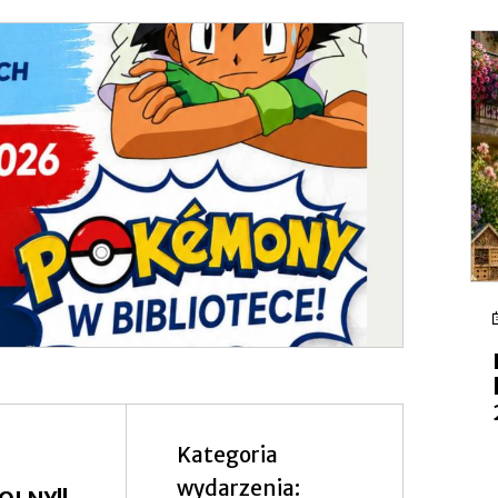
się
w
nowej
zakładce
Kategoria
wydarzenia