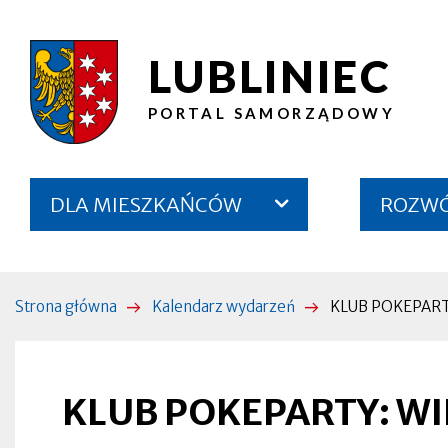
Przejdź
Przejdź
Przejdź
Przejdź
do
do
do
do
LUBLINIEC
KLUB
treści
menu
wyszukiwarki
stopki
głównego
POKEPARTY:
PORTAL SAMORZĄDOWY
WIELKIE
STARCIE
Menu
DLA MIESZKAŃCÓW
ROZWÓJ
KART
serwisu
|
Lubliniec
Strona główna
Kalendarz wydarzeń
KLUB POKEPARTY
Ścieżka
nawigacyjna
Otworzy
się
w
nowej
KLUB POKEPARTY: WI
zakładce