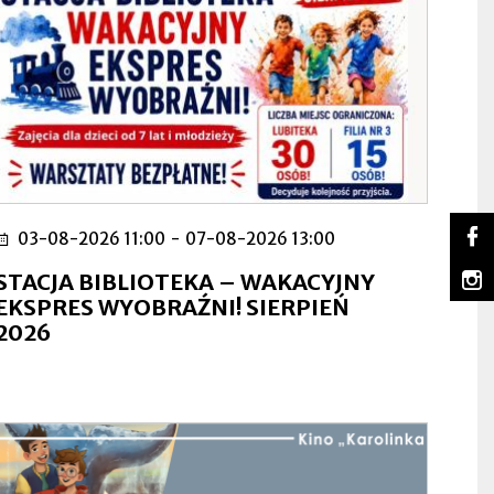
So
03-08-2026 11:00
-
07-08-2026 13:00
Lu
Ot
na
się
m
STACJA BIBLIOTEKA – WAKACYJNY
Fa
w
Lu
Ot
EKSPRES WYOBRAŹNI! SIERPIEŃ
no
na
się
2026
za
In
w
no
za