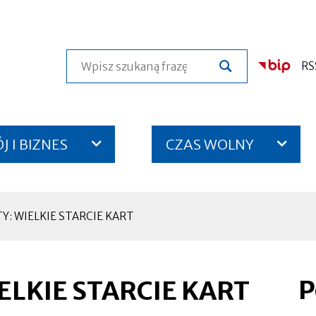
Szukaj
RS
 I BIZNES
CZAS WOLNY
: WIELKIE STARCIE KART
P
ELKIE STARCIE KART
Otworzy