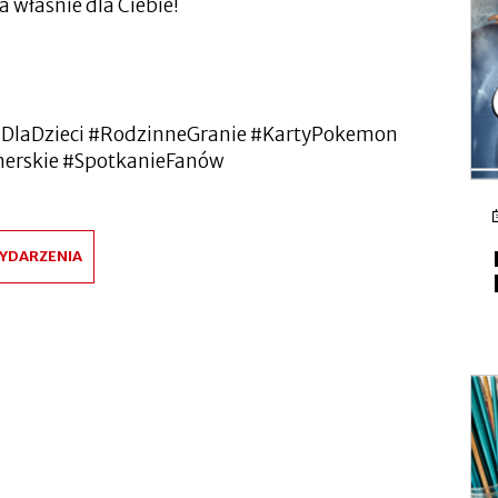
a właśnie dla Ciebie!
DlaDzieci #RodzinneGranie #KartyPokemon
onerskie #SpotkanieFanów
YDARZENIA