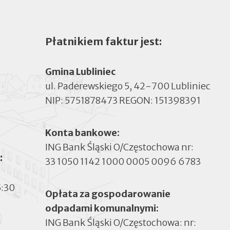
Płatnikiem faktur jest:
Gmina Lubliniec
ul. Paderewskiego 5, 42-700 Lubliniec
NIP: 5751878473 REGON: 151398391
Konta bankowe:
ING Bank Śląski O/Częstochowa nr:
:
33 1050 1142 1000 0005 0096 6783
5:30
Opłata za gospodarowanie
odpadami komunalnymi:
ING Bank Śląski O/Częstochowa: nr: