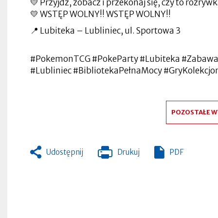
💛 Przyjdź, zobacz i przekonaj się, czy to rozrywk
💛 WSTĘP WOLNY!! WSTĘP WOLNY!!
📍 Lubiteka – Lubliniec, ul. Sportowa 3
#PokemonTCG #PokeParty #Lubiteka #Zabawa
#Lubliniec #BibliotekaPełnaMocy #GryKolekcj
POZOSTAŁE W
Udostępnij
Drukuj
PDF
Otworzy
się
w
nowej
zakładce