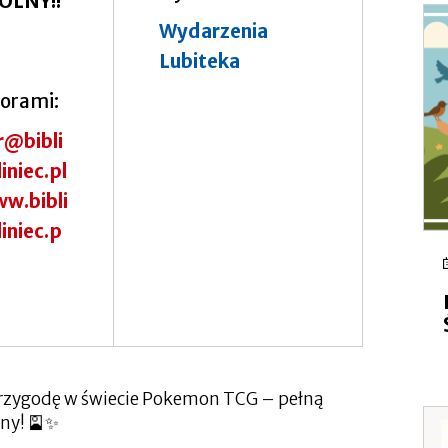
OLNY!!
Wydarzenia
Lubiteka
torami
r@bibli
iniec.pl
w.bibli
iniec.p
rzygodę w świecie Pokemon TCG – pełną
iny! 🎴✨