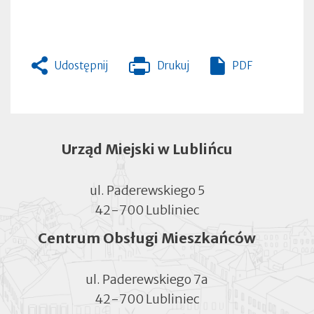
Udostępnij
Drukuj
PDF
Otworzy
się
w
nowej
zakładce
Urząd Miejski w Lublińcu
ul. Paderewskiego 5
42-700 Lubliniec
Centrum Obsługi Mieszkańców
ul. Paderewskiego 7a
42-700 Lubliniec