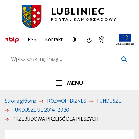
LUBLINIEC
Przejdź
Przejdź
Przejdź
Przejdź
PRZEBUDOWA
do
do
do
do
PORTAL SAMORZĄDOWY
treści
menu
wyszukiwarki
stopki
PRZEJŚĆ
głównego
DLA
Dostępność
RSS
Kontakt
Język
Obsługa
Otworzy
PIESZYCH
migowy,
osób
się
Szukaj
informacja
o
w
|
dla
szczególnych
nowej
osób
potrzebach
zakładce
Lubliniec
niesłyszących
Menu
ROZWIŃ
MENU
serwisu
Strona główna
ROZWÓJ I BIZNES
FUNDUSZE
Ścieżka
FUNDUSZE UE 2014-2020
nawigacyjna
PRZEBUDOWA PRZEJŚĆ DLA PIESZYCH