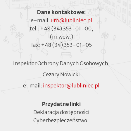
Dane kontaktowe:
e-mail:
um@lubliniec.pl
tel.:
+48 (34) 353-01-00
,
(nr wew.)
fax:
+48 (34) 353-01-05
Inspektor Ochrony Danych Osobowych:
Cezary Nowicki
e-mail:
inspektor@lubliniec.pl
Menu
Przydatne linki
Deklaracja dostępności
Cyberbezpieczeństwo
Otworzy
się