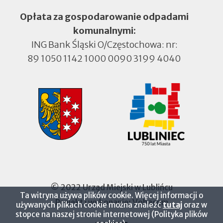
Opłata za gospodarowanie odpadami
komunalnymi:
ING Bank Śląski O/Częstochowa: nr:
89 1050 1142 1000 0090 3199 4040
© 2022 Urząd Miejski w Lublińcu
Ta witryna używa plików cookie. Więcej informacji o
Projekt i wykonanie:
Vobacom
Otworzy
używanych plikach cookie można znaleźć
tutaj
oraz w
się
stopce na naszej stronie internetowej (Polityka plików
w