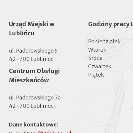
Urząd Miejski w
Godziny pracy 
Lublińcu
Poniedziałek
Wtorek
ul. Paderewskiego 5
Środa
42-700 Lubliniec
Czwartek
Centrum Obsługi
Piątek
Mieszkańców
ul. Paderewskiego 7a
42-700 Lubliniec
Dane kontaktowe:
e-mail:
um@lubliniec.pl