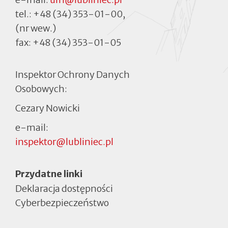
tel.:
+48 (34) 353-01-00
,
(nr wew.)
fax:
+48 (34) 353-01-05
Inspektor Ochrony Danych
Osobowych:
Cezary Nowicki
e-mail:
inspektor@lubliniec.pl
Menu
Przydatne linki
Deklaracja dostępności
Cyberbezpieczeństwo
Otworzy
się