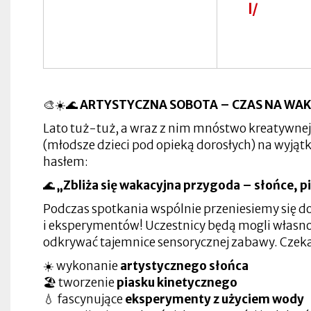
w
w
l/
zakładce
się
nowej
nowej
Otworzy
nowej
nowej
w
zakładce
zakładce
się
Otworzy
zakładce
zakładce
nowej
Otworzy
w
się
zakładce
się
nowej
w
Otworzy
w
zakładce
nowej
Otworzy
się
nowej
Otworzy
zakładce
się
w
zakładce
się
w
nowej
Otworzy
w
Otworzy
nowej
zakładce
się
nowej
się
zakładce
🎨☀️🌊
ARTYSTYCZNA SOBOTA – CZAS NA WAK
w
zakładce
w
nowej
Otworzy
nowej
zakładce
się
zakładce
Lato tuż-tuż, a wraz z nim mnóstwo kreatywnej 
w
(młodsze dzieci pod opieką dorosłych) na wyją
nowej
zakładce
hasłem:
🌊
„Zbliża się wakacyjna przygoda – słońce, p
Podczas spotkania wspólnie przeniesiemy się do
i eksperymentów! Uczestnicy będą mogli własno
odkrywać tajemnice sensorycznej zabawy. Czek
☀️ wykonanie
artystycznego słońca
🏖️ tworzenie
piasku kinetycznego
💧 fascynujące
eksperymenty z użyciem wody