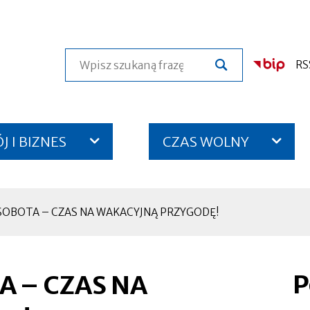
Szukaj
RS
 I BIZNES
CZAS WOLNY
OBOTA – CZAS NA WAKACYJNĄ PRZYGODĘ!
P
 – CZAS NA
Otworzy