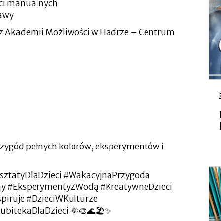
ści manualnych
bawy
z Akademii Możliwości w Hadrze – Centrum
rzygód pełnych kolorów, eksperymentów i
rsztatyDlaDzieci #WakacyjnaPrzygoda
ny #EksperymentyZWodą #KreatywneDzieci
piruje #DzieciWKulturze
bitekaDlaDzieci 🌞🎨🌊🏖️✨