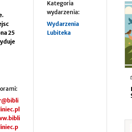
Kategoria
wydarzenia
e.
ejsc
Wydarzenia
na 25
Lubiteka
cyduje
torami
r@bibli
iniec.pl
w.bibli
iniec.p