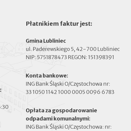
Płatnikiem faktur jest:
Gmina Lubliniec
ul. Paderewskiego 5, 42-700 Lubliniec
NIP: 5751878473 REGON: 151398391
Konta bankowe:
ING Bank Śląski O/Częstochowa nr:
:
33 1050 1142 1000 0005 0096 6783
5:30
Opłata za gospodarowanie
odpadami komunalnymi:
ING Bank Śląski O/Częstochowa: nr: