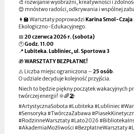
🎨 rozwijanie wyobraźni, kreatywności i zdolno
😊 mnóstwo radości, odkrywania i wspólnej za
👩‍🏫 Warsztaty poprowadzi
Karina Smol-Czaja
Ekologiczno-Edukacyjnego.
📅
20 czerwca 2026 r. (sobota)
🕚
Godz. 11.00
📍
Lubiteka. Lubliniec,
ul. Sportowa 3
🎁
WARSZTATY BEZPŁATNE!
⚠️ Liczba miejsc ograniczona –
25 osób
.
O udziale decyduje kolejność przyjścia.
Niech to będzie piękny początek wakacyjnych p
twórczej energii! 🌞🌈🏖️
#ArtystycznaSobota #Lubiteka #Lubliniec #Wa
#Sensoryka #TwórczaZabawa #PiasekKinetycz
#RodzinneWarsztaty #Lato2026 #BibliotekaIns
#AkademiaMożliwości #BezpłatneWarsztaty #Lu