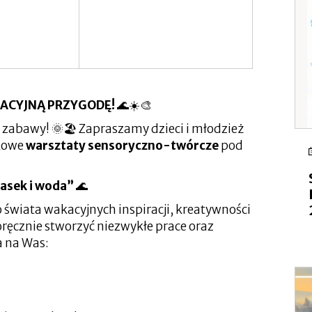
ACYJNĄ PRZYGODĘ!
🌊☀️🎨
zabawy! 🌞🏖️ Zapraszamy dzieci i młodzież
tkowe
warsztaty sensoryczno-twórcze
pod
iasek i woda”
🌊
 świata wakacyjnych inspiracji, kreatywności
ręcznie stworzyć niezwykłe prace oraz
a na Was: