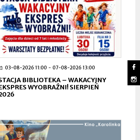
So
03-08-2026 11:00
-
07-08-2026 13:00
Lu
Ot
na
się
m
STACJA BIBLIOTEKA – WAKACYJNY
Fa
w
Lu
Ot
EKSPRES WYOBRAŹNI! SIERPIEŃ
no
na
się
2026
za
In
w
no
za