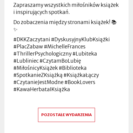
Zapraszamy wszystkich miłośników książek
i inspirujących spotkań.
Do zobaczenia między stronami książek! 📚
✨
#DKKZaczytani #DyskusyjnyKlubKsiążki
#PlacZabaw #MichelleFrances
#ThrillerPsychologiczny #Lubiteka
#Lubliniec #CzytamBoLubię
#MiłośnicyKsiążek #Biblioteka
#SpotkanieZKsiążką #KsiążkaŁączy
#CzytanieJestModne #BookLovers
#KawaHerbataIKsiążka
POZOSTAŁE WYDARZENIA