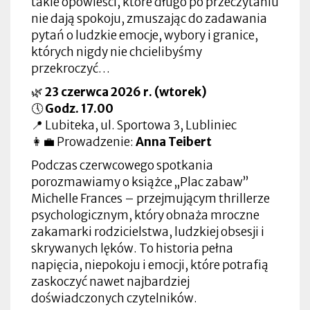
takie opowieści, które długo po przeczytaniu
nie dają spokoju, zmuszając do zadawania
pytań o ludzkie emocje, wybory i granice,
których nigdy nie chcielibyśmy
przekroczyć…
🌿
23 czerwca 2026 r. (wtorek)
🕔
Godz. 17.00
📍 Lubiteka, ul. Sportowa 3, Lubliniec
👩‍💼 Prowadzenie:
Anna Teibert
Podczas czerwcowego spotkania
porozmawiamy o książce „Plac zabaw”
Michelle Frances – przejmującym thrillerze
psychologicznym, który obnaża mroczne
zakamarki rodzicielstwa, ludzkiej obsesji i
skrywanych lęków. To historia pełna
napięcia, niepokoju i emocji, które potrafią
zaskoczyć nawet najbardziej
doświadczonych czytelników.