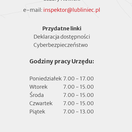
e-mail:
inspektor@lubliniec.pl
Menu
Przydatne linki
Deklaracja dostępności
Cyberbezpieczeństwo
Otworzy
się
Godziny pracy Urzędu:
w
nowej
zakładce
Poniedziałek
7.00 - 17.00
Wtorek
7.00 - 15.00
Środa
7.00 - 15.00
Czwartek
7.00 - 15.00
Piątek
7.00 - 13.00