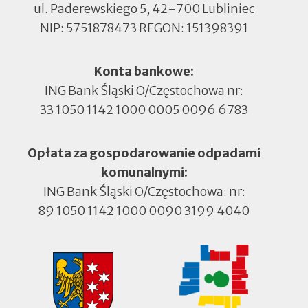
ul. Paderewskiego 5, 42-700 Lubliniec
NIP: 5751878473 REGON: 151398391
Konta bankowe:
ING Bank Śląski O/Częstochowa nr:
33 1050 1142 1000 0005 0096 6783
Opłata za gospodarowanie odpadami
komunalnymi:
ING Bank Śląski O/Częstochowa: nr:
89 1050 1142 1000 0090 3199 4040