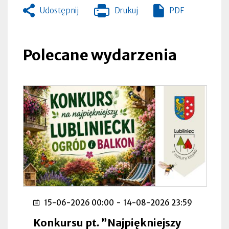
Udostępnij
Drukuj
PDF
Otworzy
się
w
nowej
Polecane wydarzenia
zakładce
15-06-2026 00:00
-
14-08-2026 23:59
Konkursu pt. ”Najpiękniejszy