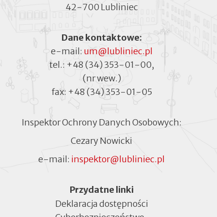
42-700 Lubliniec
Dane kontaktowe:
e-mail:
um@lubliniec.pl
tel.:
+48 (34) 353-01-00
,
(nr wew.)
fax:
+48 (34) 353-01-05
Inspektor Ochrony Danych Osobowych:
Cezary Nowicki
e-mail:
inspektor@lubliniec.pl
Menu
Przydatne linki
Deklaracja dostępności
Cyberbezpieczeństwo
Otworzy