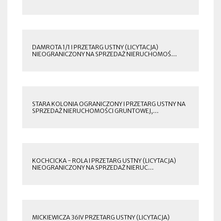
SIĘ
W
NOWEJ
ZAKŁADCE
DAMROTA 1/1 I PRZETARG USTNY (LICYTACJA)
NIEOGRANICZONY NA SPRZEDAŻ NIERUCHOMOŚ…
OTWORZY
SIĘ
W
NOWEJ
ZAKŁADCE
STARA KOLONIA OGRANICZONY I PRZETARG USTNY NA
SPRZEDAŻ NIERUCHOMOŚCI GRUNTOWEJ,…
OTWORZY
SIĘ
W
NOWEJ
ZAKŁADCE
KOCHCICKA - ROLA I PRZETARG USTNY (LICYTACJA)
NIEOGRANICZONY NA SPRZEDAŻ NIERUC…
OTWORZY
SIĘ
W
NOWEJ
ZAKŁADCE
MICKIEWICZA 36IV PRZETARG USTNY (LICYTACJA)