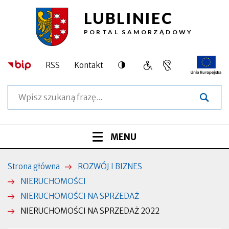
LUBLINIEC
Przejdź
Przejdź
Przejdź
Przejdź
NIERUCHOMOŚCI
do
do
do
do
PORTAL SAMORZĄDOWY
treści
menu
wyszukiwarki
stopki
NA
głównego
SPRZEDAŻ
Dostępność
RSS
Kontakt
Język
Obsługa
Otworzy
2022
migowy,
osób
się
Szukaj
informacja
o
w
|
dla
szczególnych
nowej
osób
potrzebach
zakładce
Lubliniec
niesłyszących
Menu
ROZWIŃ
MENU
serwisu
Strona główna
ROZWÓJ I BIZNES
Ścieżka
NIERUCHOMOŚCI
nawigacyjna
NIERUCHOMOŚCI NA SPRZEDAŻ
NIERUCHOMOŚCI NA SPRZEDAŻ 2022