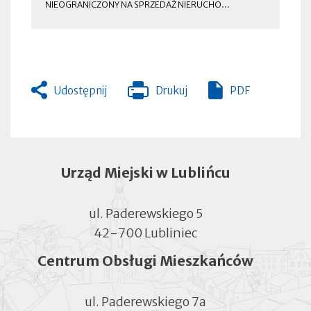
NIEOGRANICZONY NA SPRZEDAŻ NIERUCHO…
OTWORZY
SIĘ
W
NOWEJ
ZAKŁADCE
Udostępnij
Drukuj
PDF
Otworzy
się
w
nowej
zakładce
Urząd Miejski w Lublińcu
ul. Paderewskiego 5
42-700 Lubliniec
Centrum Obsługi Mieszkańców
ul. Paderewskiego 7a