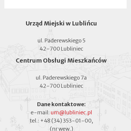
w
nowej
zakładce
Urząd Miejski w Lublińcu
ul. Paderewskiego 5
42-700 Lubliniec
Centrum Obsługi Mieszkańców
ul. Paderewskiego 7a
42-700 Lubliniec
Dane kontaktowe:
e-mail:
um@lubliniec.pl
tel.:
+48 (34) 353-01-00
,
(nr wew.)