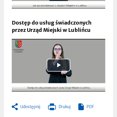
wideo
Dostęp do usług świadczonych
przez Urząd Miejski w Lublińcu
Odtwarzaj
wideo
Udostępnij
Drukuj
PDF
Otworzy
się