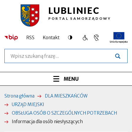
LUBLINIEC
Przejdź
Przejdź
Przejdź
Przejdź
Informacja
do
do
do
do
PORTAL SAMORZĄDOWY
treści
menu
wyszukiwarki
stopki
dla
głównego
osób
Dostępność
RSS
Kontakt
Język
Obsługa
Otworzy
niesłyszących
migowy,
osób
się
Szukaj
informacja
o
w
|
dla
szczególnych
nowej
osób
potrzebach
zakładce
Lubliniec
niesłyszących
Menu
ROZWIŃ
MENU
serwisu
Strona główna
DLA MIESZKAŃCÓW
Ścieżka
URZĄD MIEJSKI
nawigacyjna
OBSŁUGA OSÓB O SZCZEGÓLNYCH POTRZEBACH
Informacja dla osób niesłyszących