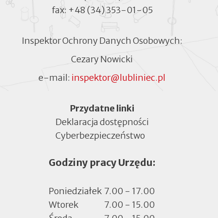
fax:
+48 (34) 353-01-05
Inspektor Ochrony Danych Osobowych:
Cezary Nowicki
e-mail:
inspektor@lubliniec.pl
Menu
Przydatne linki
Deklaracja dostępności
Cyberbezpieczeństwo
Otworzy
się
Godziny pracy Urzędu:
w
nowej
zakładce
Poniedziałek
7.00 - 17.00
Wtorek
7.00 - 15.00