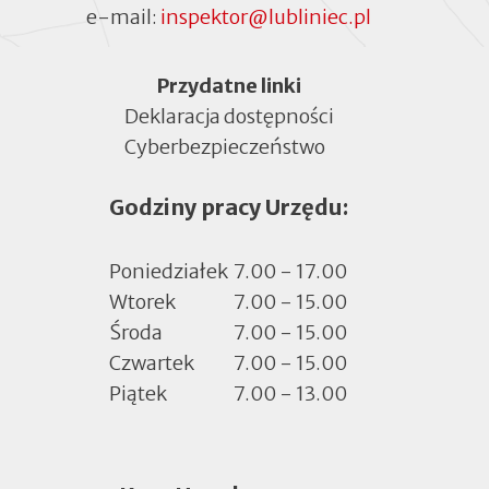
e-mail:
inspektor@lubliniec.pl
Menu
Przydatne linki
Deklaracja dostępności
Cyberbezpieczeństwo
Otworzy
się
Godziny pracy Urzędu:
w
nowej
zakładce
Poniedziałek
7.00 - 17.00
Wtorek
7.00 - 15.00
Środa
7.00 - 15.00
Czwartek
7.00 - 15.00
Piątek
7.00 - 13.00