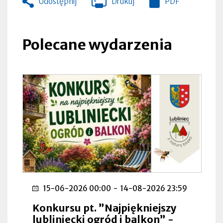
Udostępnij
Drukuj
PDF
Otworzy
się
w
nowej
Polecane wydarzenia
zakładce
15-06-2026 00:00
-
14-08-2026 23:59
Konkursu pt. ”Najpiękniejszy
lubliniecki ogród i balkon” -