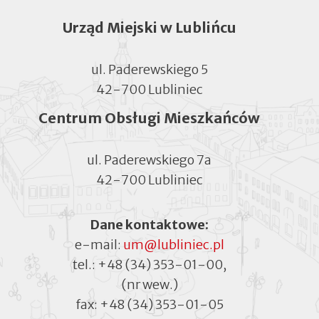
zakładce
Urząd Miejski w Lublińcu
ul. Paderewskiego 5
42-700 Lubliniec
Centrum Obsługi Mieszkańców
ul. Paderewskiego 7a
42-700 Lubliniec
Dane kontaktowe:
e-mail:
um@lubliniec.pl
tel.:
+48 (34) 353-01-00
,
(nr wew.)
fax:
+48 (34) 353-01-05