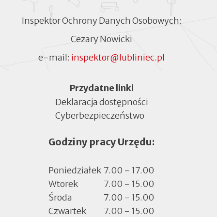
Inspektor Ochrony Danych Osobowych:
Cezary Nowicki
e-mail:
inspektor@lubliniec.pl
Menu
Przydatne linki
Deklaracja dostępności
Cyberbezpieczeństwo
Otworzy
się
Godziny pracy Urzędu:
w
nowej
zakładce
Poniedziałek
7.00 - 17.00
Wtorek
7.00 - 15.00
Środa
7.00 - 15.00
Czwartek
7.00 - 15.00