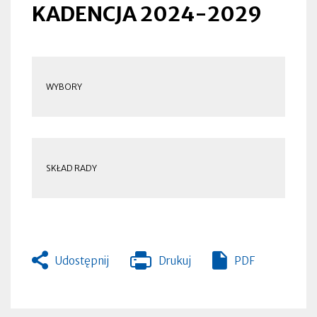
KADENCJA 2024-2029
WYBORY
SKŁAD RADY
Udostępnij
Drukuj
PDF
Otworzy
się
w
nowej