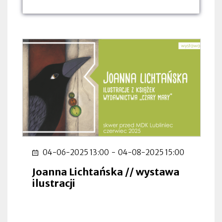
dnia:
dnia:
dnia:
04-06-2025 13:00
-
04-08-2025 15:00
Joanna Lichtańska // wystawa
ilustracji