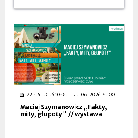
dnia:
dnia:
dnia:
22-05-2026 10:00
-
22-06-2026 20:00
Maciej Szymanowicz ,,Fakty,
mity, głupoty'' // wystawa