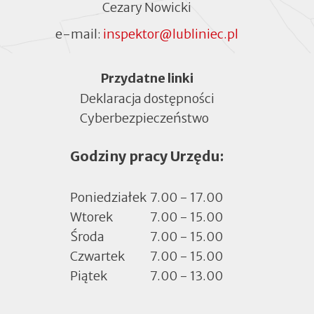
Cezary Nowicki
e-mail:
inspektor@lubliniec.pl
Menu
Przydatne linki
Deklaracja dostępności
Cyberbezpieczeństwo
Otworzy
się
Godziny pracy Urzędu:
w
nowej
zakładce
Poniedziałek
7.00 - 17.00
Wtorek
7.00 - 15.00
Środa
7.00 - 15.00
Czwartek
7.00 - 15.00
Piątek
7.00 - 13.00