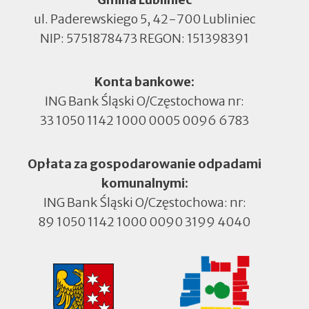
ul. Paderewskiego 5, 42-700 Lubliniec
NIP: 5751878473 REGON: 151398391
Konta bankowe:
ING Bank Śląski O/Częstochowa nr:
33 1050 1142 1000 0005 0096 6783
Opłata za gospodarowanie odpadami
komunalnymi:
ING Bank Śląski O/Częstochowa: nr:
89 1050 1142 1000 0090 3199 4040