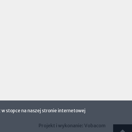
 w stopce na naszej stronie internetowej
Projekt i wykonanie:
Vobacom
Otworzy
się