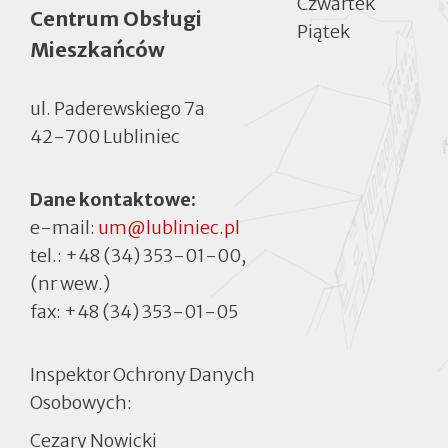
Czwartek
Centrum Obsługi
Piątek
Mieszkańców
ul. Paderewskiego 7a
42-700 Lubliniec
Dane kontaktowe:
e-mail:
um@lubliniec.pl
tel.:
+48 (34) 353-01-00
,
(nr wew.)
fax:
+48 (34) 353-01-05
Inspektor Ochrony Danych
Osobowych:
Cezary Nowicki