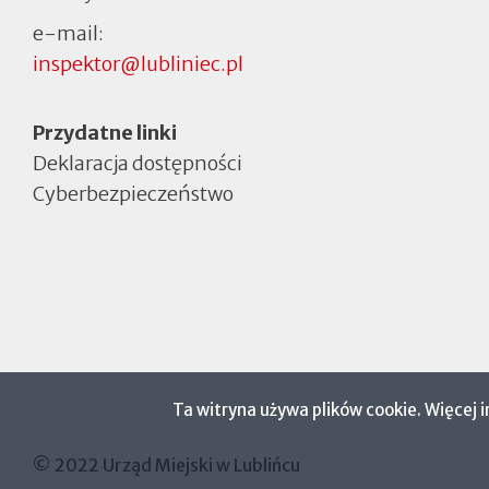
e-mail:
inspektor@lubliniec.pl
Menu
Przydatne linki
Deklaracja dostępności
Cyberbezpieczeństwo
Otworzy
się
w
nowej
zakładce
Ta witryna używa plików cookie. Więcej 
© 2022 Urząd Miejski w Lublińcu