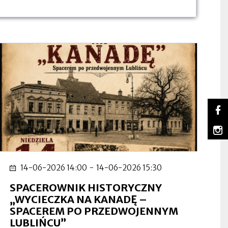
So
Lu
Ot
na
się
m
Fa
w
Lu
Ot
no
na
się
za
In
w
no
14-06-2026 14:00
-
14-06-2026 15:30
za
SPACEROWNIK HISTORYCZNY
„WYCIECZKA NA KANADĘ –
SPACEREM PO PRZEDWOJENNYM
LUBLIŃCU”