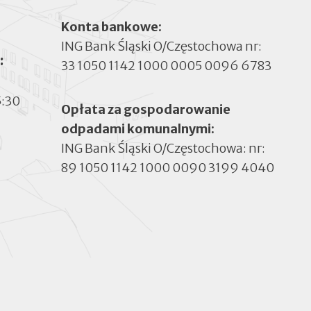
Konta bankowe:
ING Bank Śląski O/Częstochowa nr:
:
33 1050 1142 1000 0005 0096 6783
5:30
Opłata za gospodarowanie
odpadami komunalnymi:
ING Bank Śląski O/Częstochowa: nr:
89 1050 1142 1000 0090 3199 4040