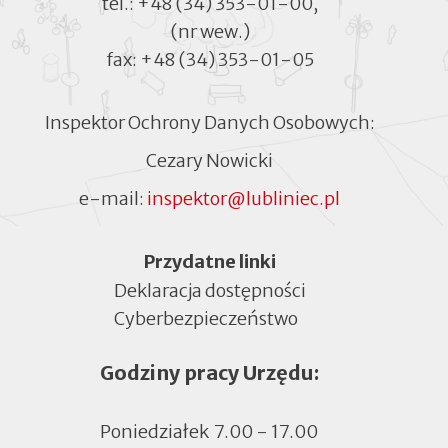
tel.:
+48 (34) 353-01-00
,
(nr wew.)
fax:
+48 (34) 353-01-05
Inspektor Ochrony Danych Osobowych:
Cezary Nowicki
e-mail:
inspektor@lubliniec.pl
Menu
Przydatne linki
Deklaracja dostępności
Cyberbezpieczeństwo
Otworzy
się
Godziny pracy Urzędu:
w
nowej
zakładce
Poniedziałek
7.00 - 17.00