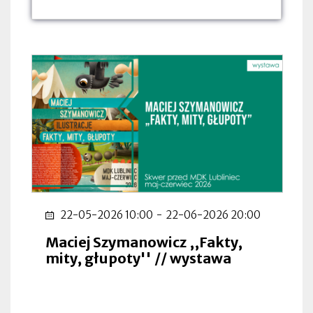
dnia:
dnia:
dnia:
22-05-2026 10:00
-
22-06-2026 20:00
Maciej Szymanowicz ,,Fakty,
mity, głupoty'' // wystawa