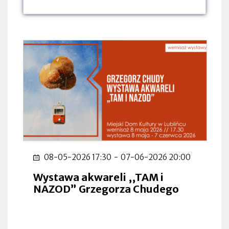
dnia:
dnia:
dnia:
08-05-2026 17:30
-
07-06-2026 20:00
Wystawa akwareli ,,TAM i
NAZOD” Grzegorza Chudego