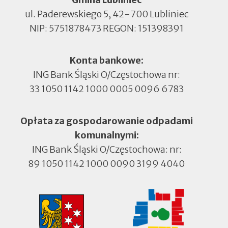
ul. Paderewskiego 5, 42-700 Lubliniec
NIP: 5751878473 REGON: 151398391
Konta bankowe:
ING Bank Śląski O/Częstochowa nr:
33 1050 1142 1000 0005 0096 6783
Opłata za gospodarowanie odpadami
komunalnymi:
ING Bank Śląski O/Częstochowa: nr:
89 1050 1142 1000 0090 3199 4040