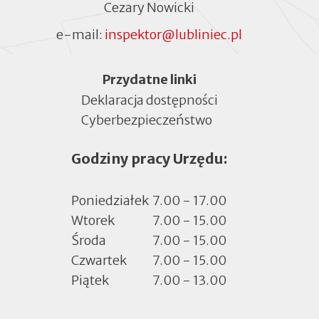
Cezary Nowicki
e-mail:
inspektor@lubliniec.pl
Menu
Przydatne linki
Deklaracja dostępności
Cyberbezpieczeństwo
Otworzy
się
Godziny pracy Urzędu:
w
nowej
zakładce
Poniedziałek
7.00 - 17.00
Wtorek
7.00 - 15.00
Środa
7.00 - 15.00
Czwartek
7.00 - 15.00
Piątek
7.00 - 13.00