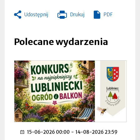
Udostępnij
Drukuj
PDF
Otworzy
się
w
nowej
Polecane wydarzenia
zakładce
15-06-2026 00:00
-
14-08-2026 23:59