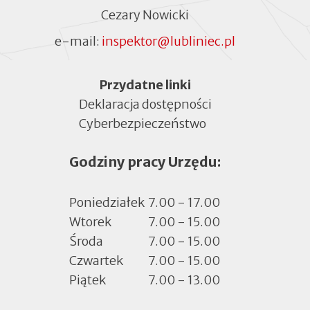
Cezary Nowicki
e-mail:
inspektor@lubliniec.pl
Menu
Przydatne linki
Deklaracja dostępności
Cyberbezpieczeństwo
Otworzy
się
Godziny pracy Urzędu:
w
nowej
zakładce
Poniedziałek
7.00 - 17.00
Wtorek
7.00 - 15.00
Środa
7.00 - 15.00
Czwartek
7.00 - 15.00
Piątek
7.00 - 13.00