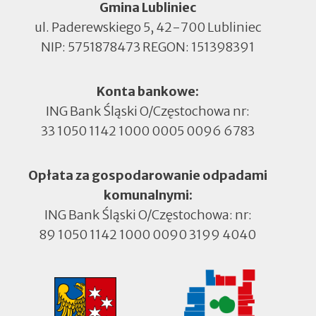
Gmina Lubliniec
ul. Paderewskiego 5, 42-700 Lubliniec
NIP: 5751878473 REGON: 151398391
Konta bankowe:
ING Bank Śląski O/Częstochowa nr:
33 1050 1142 1000 0005 0096 6783
Opłata za gospodarowanie odpadami
komunalnymi:
ING Bank Śląski O/Częstochowa: nr:
89 1050 1142 1000 0090 3199 4040