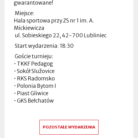
gwarantowane!
Miejsce:
Hala sportowa przy ZS nr 1 im. A.
Mickiewicza
ul. Sobieskiego 22, 42-700 Lubliniec
Start wydarzenia: 18:30
Goście turnieju:
• TKKF Pedagog
• Sokół Služovice
• RKS Radomsko
• Polonia Bytom I
• Piast Gliwice
• GKS Bełchatów
POZOSTAŁE WYDARZENIA