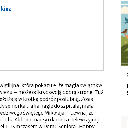
 kina
igilijna, która pokazuje, że magia świąt tkwi
 wieku – może odkryć swoją dobrą stronę. Tuż
jeżdżają w krótką podróż poślubną. Zosia
y seniorka trafia nagle do szpitala, mała
awdziwego świętego Mikołaja – pewna, że
acocha Aldona marzy o karierze telewizyjnej
ć celu. Tymczasem w Domu Seniora „Happy