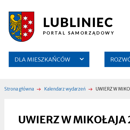
Przejdź
Przejdź
Przejdź
Przejdź
do
do
do
do
LUBLINIEC
UWIERZ
treści
menu
wyszukiwarki
stopki
głównego
W
PORTAL SAMORZĄDOWY
MIKOŁAJA
2
Menu
DLA MIESZKAŃCÓW
ROZWÓJ
|
serwisu
Lubliniec
Strona główna
Kalendarz wydarzeń
UWIERZ W MIKO
Ścieżka
nawigacyjna
Otworzy
się
w
nowej
UWIERZ W MIKOŁAJA 
zakładce