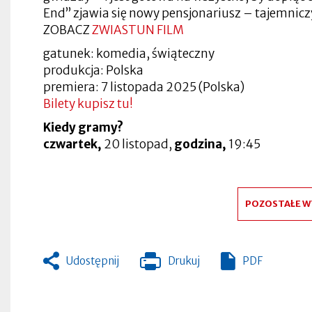
w
w
zakładce
się
nowej
nowej
Otworzy
End” zjawia się nowy pensjonariusz – tajemnic
nowej
nowej
w
zakładce
zakładce
się
Otworzy
zakładce
zakładce
ZOBACZ
ZWIASTUN FILM
nowej
Otworzy
w
się
zakładce
się
nowej
w
Otworzy
w
zakładce
nowej
Otworzy
gatunek: komedia, świąteczny
się
nowej
Otworzy
zakładce
się
produkcja: Polska
w
zakładce
się
w
nowej
Otworzy
w
Otworzy
nowej
premiera: 7 listopada 2025 (Polska)
zakładce
się
nowej
się
zakładce
Bilety kupisz tu!
w
zakładce
w
nowej
Otworzy
nowej
zakładce
się
zakładce
Kiedy gramy?
w
czwartek,
20 listopad,
godzina,
19:45
nowej
zakładce
POZOSTAŁE W
Udostępnij
Drukuj
PDF
Otworzy
się
w
nowej