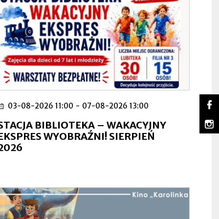
So
03-08-2026 11:00
-
07-08-2026 13:00
Lu
Ot
na
się
m
STACJA BIBLIOTEKA – WAKACYJNY
Fa
w
Lu
Ot
EKSPRES WYOBRAŹNI! SIERPIEŃ
no
na
się
2026
za
In
w
no
za