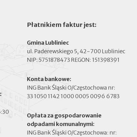
Płatnikiem faktur jest:
Gmina Lubliniec
ul. Paderewskiego 5, 42-700 Lubliniec
NIP: 5751878473 REGON: 151398391
Konta bankowe:
ING Bank Śląski O/Częstochowa nr:
:
33 1050 1142 1000 0005 0096 6783
5:30
Opłata za gospodarowanie
odpadami komunalnymi:
ING Bank Śląski O/Częstochowa: nr: