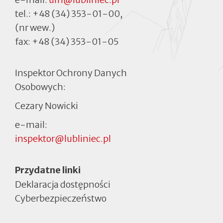
tel.:
+48 (34) 353-01-00
,
(nr wew.)
fax:
+48 (34) 353-01-05
Inspektor Ochrony Danych
Osobowych:
Cezary Nowicki
e-mail:
inspektor@lubliniec.pl
Menu
Przydatne linki
Deklaracja dostępności
Cyberbezpieczeństwo
Otworzy
się