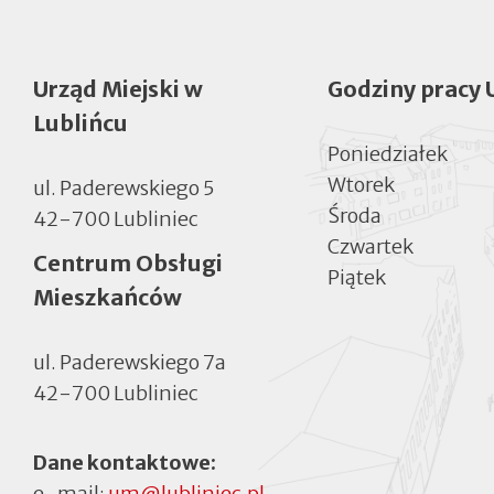
Urząd Miejski w
Godziny pracy 
Lublińcu
Poniedziałek
Wtorek
ul. Paderewskiego 5
Środa
42-700 Lubliniec
Czwartek
Centrum Obsługi
Piątek
Mieszkańców
ul. Paderewskiego 7a
42-700 Lubliniec
Dane kontaktowe:
e-mail:
um@lubliniec.pl