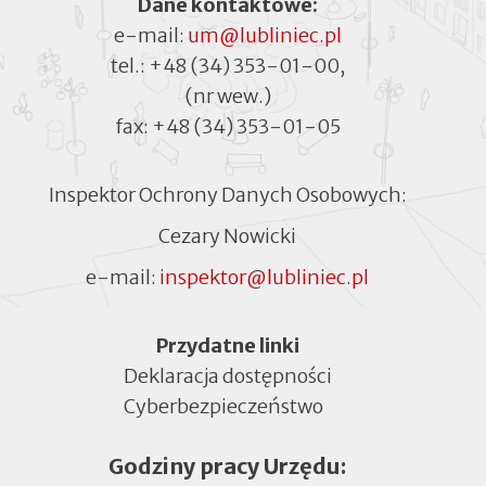
Dane kontaktowe:
e-mail:
um@lubliniec.pl
tel.:
+48 (34) 353-01-00
,
(nr wew.)
fax:
+48 (34) 353-01-05
Inspektor Ochrony Danych Osobowych:
Cezary Nowicki
e-mail:
inspektor@lubliniec.pl
Menu
Przydatne linki
Deklaracja dostępności
Cyberbezpieczeństwo
Otworzy
się
Godziny pracy Urzędu:
w