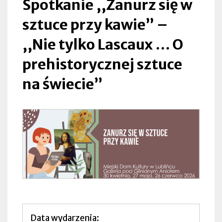
Spotkanie ,,Zanurz się w
…
sztuce przy kawie” –
O
,,Nie tylko Lascaux … O
prehistorycznej
prehistorycznej sztuce
sztuce
na świecie”
na
świecie”
|
Lubliniec
Data wydarzenia