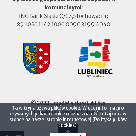
komunalnymi:
ING Bank Śląski O/Częstochowa: nr:
89 1050 1142 1000 0090 3199 4040
© 2022 Urząd Miejski w Lublińcu
Ta witryna używa plików cookie. Więcej informacji o
Projekt i wykonanie:
Vobacom
Otworzy
używanych plikach cookie można znaleźć
tutaj
oraz w
się
stopce na naszej stronie internetowej (Polityka plików
w
cookies).
nowej