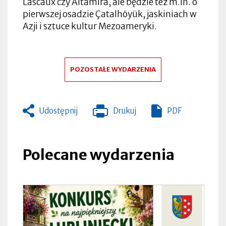
Lascaux czy Altamira, ale będzie też m.in. o
pierwszej osadzie Çatalhöyük, jaskiniach w
Azji i sztuce kultur Mezoameryki.
POZOSTAŁE WYDARZENIA
Udostępnij
Drukuj
PDF
Otworzy
się
w
nowej
Polecane wydarzenia
zakładce