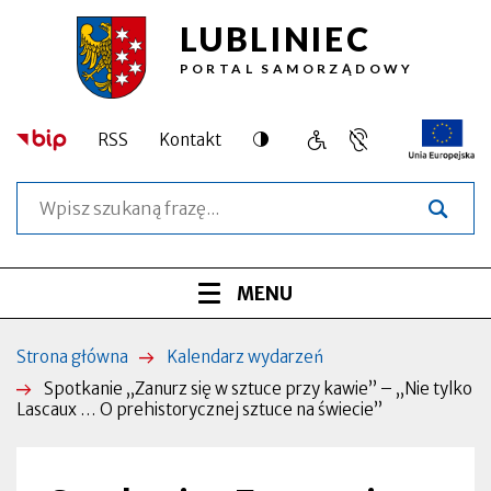
LUBLINIEC
Przejdź
Przejdź
Przejdź
Przejdź
Spotkanie
do
do
do
do
PORTAL SAMORZĄDOWY
treści
menu
wyszukiwarki
stopki
,,Zanurz
głównego
się
Dostępność
RSS
Kontakt
Język
Obsługa
Otworzy
w
migowy,
osób
się
Szukaj
informacja
o
w
sztuce
dla
szczególnych
nowej
osób
potrzebach
zakładce
przy
niesłyszących
Menu
ROZWIŃ
MENU
kawie”
serwisu
–
Strona główna
Kalendarz wydarzeń
Ścieżka
,,Nie
Spotkanie ,,Zanurz się w sztuce przy kawie” – ,,Nie tylko
nawigacyjna
Lascaux … O prehistorycznej sztuce na świecie”
tylko
Lascaux