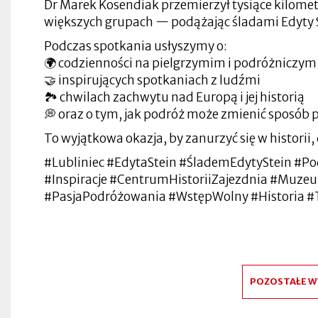
Dr Marek Kosendiak przemierzył tysiące kilomet
większych grupach — podążając śladami Edyty Ste
Podczas spotkania usłyszymy o:
🌍 codzienności na pielgrzymim i podróżniczym
🤝 inspirujących spotkaniach z ludźmi
🏞️ chwilach zachwytu nad Europą i jej historią
💭 oraz o tym, jak podróż może zmienić sposób p
To wyjątkowa okazja, by zanurzyć się w historii
#Lubliniec #EdytaStein #ŚlademEdytyStein #P
#Inspiracje #CentrumHistoriiZajezdnia #Muze
#PasjaPodróżowania #WstępWolny #Historia #
POZOSTAŁE W