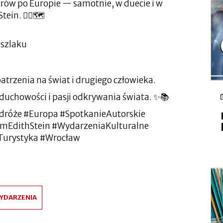
rów po Europie — samotnie, w duecie i w
in. 🚶‍♂️🗺️
 szlaku
atrzenia na świat i drugiego człowieka.
, duchowości i pasji odkrywania świata. ✨📚
odróże #Europa #SpotkanieAutorskie
umEdithStein #WydarzeniaKulturalne
Turystyka #Wrocław
YDARZENIA