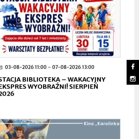
So
03-08-2026 11:00
-
07-08-2026 13:00
Lu
Ot
na
się
m
STACJA BIBLIOTEKA – WAKACYJNY
Fa
w
Lu
Ot
EKSPRES WYOBRAŹNI! SIERPIEŃ
no
na
się
2026
za
In
w
no
za