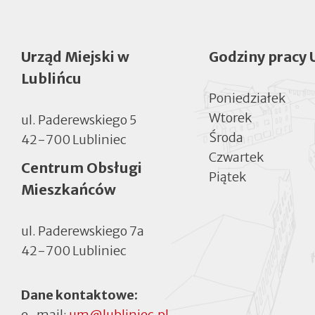
Urząd Miejski w
Godziny pracy 
Lublińcu
Poniedziałek
Wtorek
ul. Paderewskiego 5
Środa
42-700 Lubliniec
Czwartek
Centrum Obsługi
Piątek
Mieszkańców
ul. Paderewskiego 7a
42-700 Lubliniec
Dane kontaktowe:
e-mail:
um@lubliniec.pl