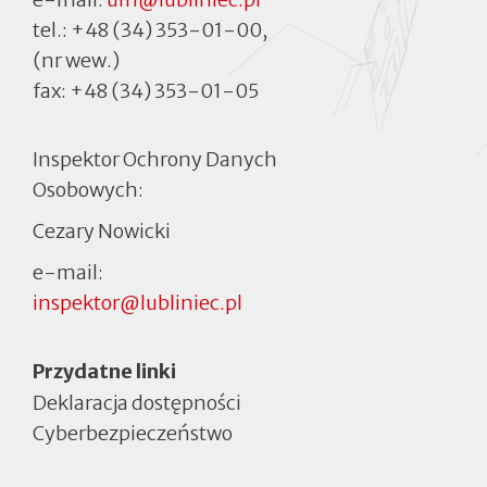
tel.:
+48 (34) 353-01-00
,
(nr wew.)
fax:
+48 (34) 353-01-05
Inspektor Ochrony Danych
Osobowych:
Cezary Nowicki
e-mail:
inspektor@lubliniec.pl
Menu
Przydatne linki
Deklaracja dostępności
Cyberbezpieczeństwo
Otworzy
się