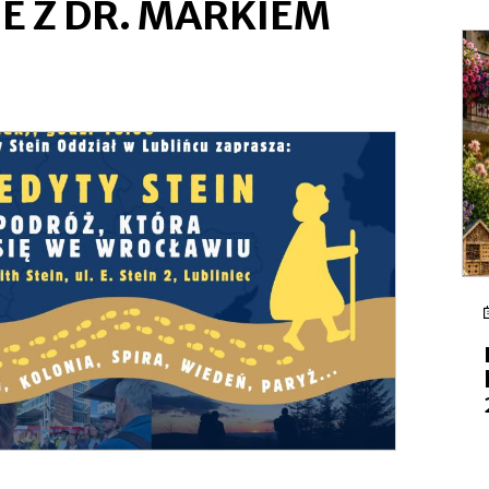
E Z DR. MARKIEM
się
w
nowej
zakładce