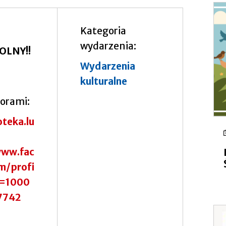
Kategoria
wydarzenia
OLNY!!
Wydarzenia
kulturalne
torami
oteka.lu
www.fac
m/profi
d=1000
7742