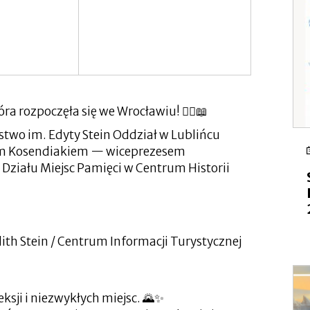
a rozpoczęła się we Wrocławiu! 🚶‍♂️📖
two im. Edyty Stein Oddział w Lublińcu
iem Kosendiakiem — wiceprezesem
Działu Miejsc Pamięci w Centrum Historii
th Stein / Centrum Informacji Turystycznej
eksji i niezwykłych miejsc. 🌄✨