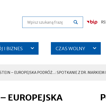
Szukaj
RS
 I BIZNES
CZAS WOLNY
TEIN – EUROPEJSKA PODRÓŻ...: SPOTKANIE Z DR. MARKIEM
P
 – EUROPEJSKA
Otworzy