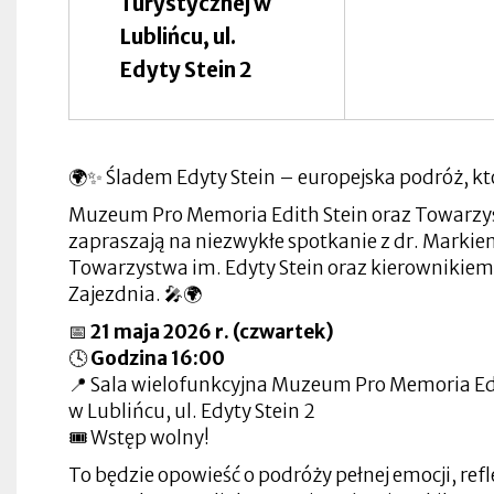
Turystycznej w
w
w
zakładce
się
nowej
nowej
Otworzy
nowej
nowej
w
zakładce
zakładce
się
Otworzy
Lublińcu, ul.
zakładce
zakładce
nowej
Otworzy
w
się
zakładce
się
nowej
w
Edyty Stein 2
Otworzy
w
zakładce
nowej
Otworzy
się
nowej
Otworzy
zakładce
się
w
zakładce
się
w
nowej
Otworzy
w
Otworzy
nowej
zakładce
się
nowej
się
zakładce
w
zakładce
w
🌍✨ Śladem Edyty Stein – europejska podróż, któr
nowej
Otworzy
nowej
zakładce
się
zakładce
Muzeum Pro Memoria Edith Stein oraz Towarzys
w
nowej
zapraszają na niezwykłe spotkanie z dr. Mark
zakładce
Towarzystwa im. Edyty Stein oraz kierownikiem 
Zajezdnia. 🎤🌍
📅
21 maja 2026 r. (czwartek)
🕓
Godzina 16:00
📍 Sala wielofunkcyjna Muzeum Pro Memoria Edi
w Lublińcu, ul. Edyty Stein 2
🎟️ Wstęp wolny!
To będzie opowieść o podróży pełnej emocji, refl