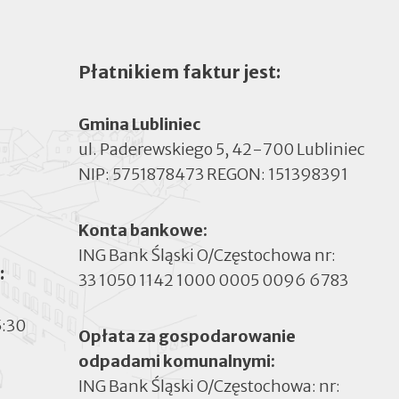
Płatnikiem faktur jest:
Gmina Lubliniec
ul. Paderewskiego 5, 42-700 Lubliniec
NIP: 5751878473 REGON: 151398391
Konta bankowe:
ING Bank Śląski O/Częstochowa nr:
:
33 1050 1142 1000 0005 0096 6783
5:30
Opłata za gospodarowanie
odpadami komunalnymi:
ING Bank Śląski O/Częstochowa: nr: