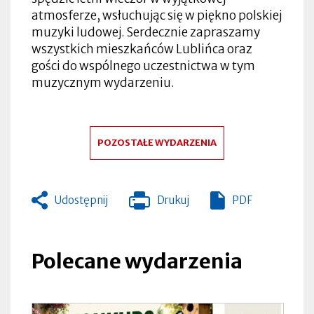
atmosferze, wsłuchując się w piękno polskiej
muzyki ludowej. Serdecznie zapraszamy
wszystkich mieszkańców Lublińca oraz
gości do wspólnego uczestnictwa w tym
muzycznym wydarzeniu.
POZOSTAŁE WYDARZENIA
Udostępnij
Drukuj
PDF
Otworzy
się
w
nowej
Polecane wydarzenia
zakładce