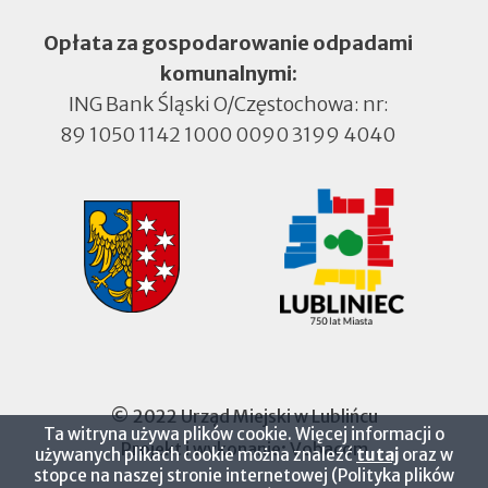
Opłata za gospodarowanie odpadami
komunalnymi:
ING Bank Śląski O/Częstochowa: nr:
89 1050 1142 1000 0090 3199 4040
© 2022 Urząd Miejski w Lublińcu
Ta witryna używa plików cookie. Więcej informacji o
Projekt i wykonanie:
Vobacom
Otworzy
używanych plikach cookie można znaleźć
tutaj
oraz w
się
stopce na naszej stronie internetowej (Polityka plików