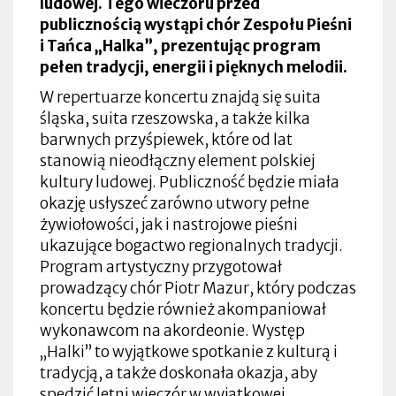
ludowej. Tego wieczoru przed
publicznością wystąpi chór Zespołu Pieśni
i Tańca „Halka”, prezentując program
pełen tradycji, energii i pięknych melodii.
W repertuarze koncertu znajdą się suita
śląska, suita rzeszowska, a także kilka
barwnych przyśpiewek, które od lat
stanowią nieodłączny element polskiej
kultury ludowej. Publiczność będzie miała
okazję usłyszeć zarówno utwory pełne
żywiołowości, jak i nastrojowe pieśni
ukazujące bogactwo regionalnych tradycji.
Program artystyczny przygotował
prowadzący chór Piotr Mazur, który podczas
koncertu będzie również akompaniował
wykonawcom na akordeonie. Występ
„Halki” to wyjątkowe spotkanie z kulturą i
tradycją, a także doskonała okazja, aby
spędzić letni wieczór w wyjątkowej