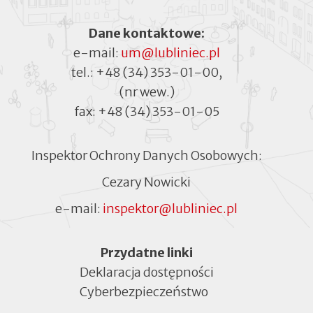
Dane kontaktowe:
e-mail:
um@lubliniec.pl
tel.:
+48 (34) 353-01-00
,
(nr wew.)
fax:
+48 (34) 353-01-05
Inspektor Ochrony Danych Osobowych:
Cezary Nowicki
e-mail:
inspektor@lubliniec.pl
Menu
Przydatne linki
Deklaracja dostępności
Cyberbezpieczeństwo
Otworzy
się