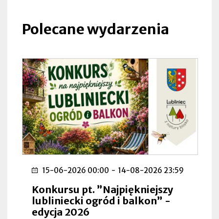
się
w
nowej
Polecane wydarzenia
zakładce
15-06-2026 00:00
-
14-08-2026 23:59
Konkursu pt. ”Najpiękniejszy
lubliniecki ogród i balkon” -
edycja 2026