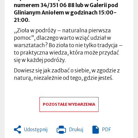
numerem 34/351 06 88 lub w Galerii pod
Glinianym Aniołem w godzinach 15:00-
21:00.
,,Zioła w podróży – naturalna pierwsza
pomoc”, dlaczego warto wziąć udział w
warsztatach? Bo zioła to nie tylko tradycja –
to praktyczna wiedza, która może przydać
się w każdej podróży.
Dowiesz się jak zadbać o siebie, w zgodzie z
naturą, niezależnie od tego, gdzie jesteś.
POZOSTAŁE WYDARZENIA
Udostępnij
Drukuj
PDF
Otworzy