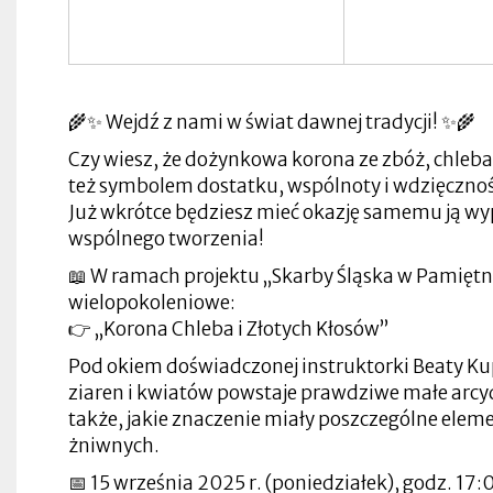
w
w
zakładce
się
nowej
nowej
Otworzy
nowej
nowej
w
zakładce
zakładce
się
Otworzy
zakładce
zakładce
nowej
Otworzy
w
się
zakładce
się
nowej
w
Otworzy
w
zakładce
nowej
Otworzy
się
nowej
Otworzy
zakładce
się
w
zakładce
się
w
🌾✨ Wejdź z nami w świat dawnej tradycji! ✨🌾
nowej
Otworzy
w
Otworzy
nowej
zakładce
się
nowej
się
zakładce
Czy wiesz, że dożynkowa korona ze zbóż, chleba 
w
zakładce
w
nowej
Otworzy
nowej
też symbolem dostatku, wspólnoty i wdzięcznośc
zakładce
się
zakładce
Już wkrótce będziesz mieć okazję samemu ją wy
w
nowej
wspólnego tworzenia!
zakładce
📖 W ramach projektu „Skarby Śląska w Pamięt
wielopokoleniowe:
👉 „Korona Chleba i Złotych Kłosów”
Pod okiem doświadczonej instruktorki Beaty Kup
ziaren i kwiatów powstaje prawdziwe małe arcy
także, jakie znaczenie miały poszczególne eleme
żniwnych.
📅 15 września 2025 r. (poniedziałek), godz. 17: