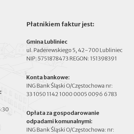
Płatnikiem faktur jest:
Gmina Lubliniec
ul. Paderewskiego 5, 42-700 Lubliniec
NIP: 5751878473 REGON: 151398391
Konta bankowe:
ING Bank Śląski O/Częstochowa nr:
:
33 1050 1142 1000 0005 0096 6783
5:30
Opłata za gospodarowanie
odpadami komunalnymi:
ING Bank Śląski O/Częstochowa: nr: