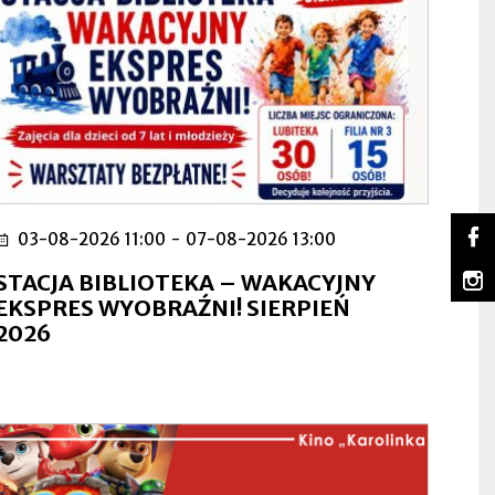
So
03-08-2026 11:00
-
07-08-2026 13:00
Lu
Ot
na
się
m
STACJA BIBLIOTEKA – WAKACYJNY
Fa
w
Lu
Ot
EKSPRES WYOBRAŹNI! SIERPIEŃ
no
na
się
2026
za
In
w
no
za