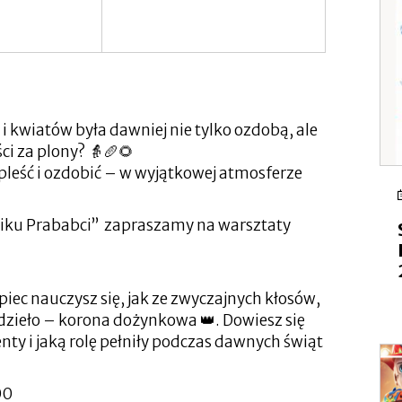
i kwiatów była dawniej nie tylko ozdobą, ale
i za plony? 👵🥖🌻
pleść i ozdobić – w wyjątkowej atmosferze
niku Prababci” zapraszamy na warsztaty
iec nauczysz się, jak ze zwyczajnych kłosów,
dzieło – korona dożynkowa 👑. Dowiesz się
nty i jaką rolę pełniły podczas dawnych świąt
00