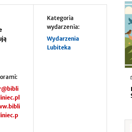
Kategoria
wydarzenia
e
ują
Wydarzenia
Lubiteka
torami
r@bibli
iniec.pl
w.bibli
iniec.p