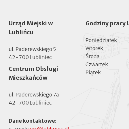
Urząd Miejski w
Godziny pracy 
Lublińcu
Poniedziałek
Wtorek
ul. Paderewskiego 5
Środa
42-700 Lubliniec
Czwartek
Centrum Obsługi
Piątek
Mieszkańców
ul. Paderewskiego 7a
42-700 Lubliniec
Dane kontaktowe:
e-mail:
um@lubliniec.pl