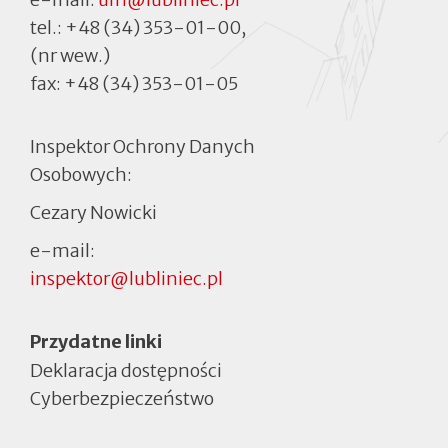
tel.:
+48 (34) 353-01-00
,
(nr wew.)
fax:
+48 (34) 353-01-05
Inspektor Ochrony Danych
Osobowych:
Cezary Nowicki
e-mail:
inspektor@lubliniec.pl
Menu
Przydatne linki
Deklaracja dostępności
Cyberbezpieczeństwo
Otworzy
się