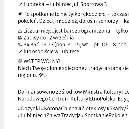
📍 Lubiteka – Lubliniec, ul. Sportowa 3
🌟 To spotkanie to nie tylko rękodzieło – to cz
pokoleń. Dzieci, młodzież, dorośli i seniorzy – ka
⚠️ Liczba miejsc jest bardzo ograniczona – tylko
📝 Zapisy do 12 września:
📞 34 356 28 27 (pon. 8–15, wt.–pt. 10–18, sob
📌 lub osobiście w Lubitece.
💛 WSTĘP WOLNY!
Niech Twoje dłonie splecione z tradycją staną się
regionu. 🌾✨
Dofinansowano ze środków Ministra Kultury i
Narodowego Centrum Kultury EtnoPolska. Edyc
#Dożynki #KoronaChleba #ZłoteKłosy #SkarbyŚ
#Lubliniec #ŻniwaTradycja #SpotkaniePokoleń