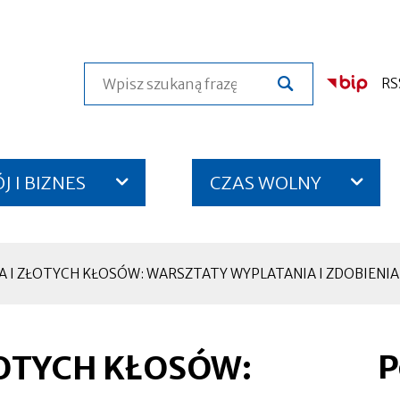
Szukaj
RS
 I BIZNES
CZAS WOLNY
 I ZŁOTYCH KŁOSÓW: WARSZTATY WYPLATANIA I ZDOBIEN
P
ŁOTYCH KŁOSÓW:
Otworzy