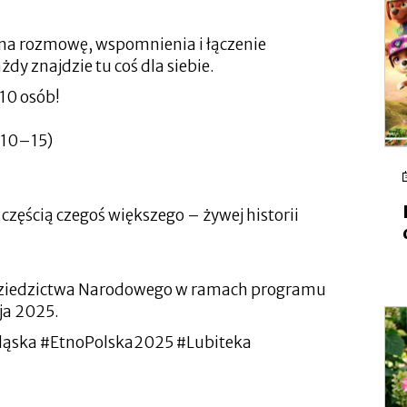
as na rozmowę, wspomnienia i łączenie
żdy znajdzie tu coś dla siebie.
 10 osób!
. 10–15)
 częścią czegoś większego – żywej historii
 Dziedzictwa Narodowego w ramach programu
ja 2025.
ląska #EtnoPolska2025 #Lubiteka