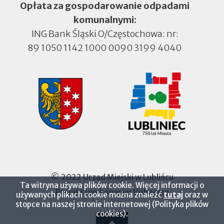
Opłata za gospodarowanie odpadami
komunalnymi:
ING Bank Śląski O/Częstochowa: nr:
89 1050 1142 1000 0090 3199 4040
© 2022 Urząd Miejski w Lublińcu
Ta witryna używa plików cookie. Więcej informacji o
Projekt i wykonanie:
Vobacom
Otworzy
używanych plikach cookie można znaleźć
tutaj
oraz w
się
stopce na naszej stronie internetowej (Polityka plików
w
cookies).
nowej