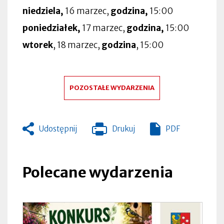
niedziela,
16 marzec,
godzina,
15:00
poniedziałek,
17 marzec,
godzina,
15:00
wtorek
, 18 marzec,
godzina
, 15:00
POZOSTAŁE WYDARZENIA
Udostępnij
Drukuj
PDF
Otworzy
się
w
nowej
Polecane wydarzenia
zakładce