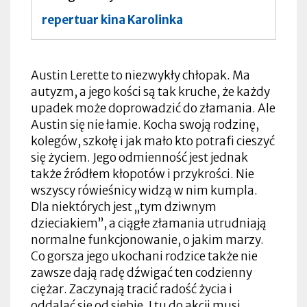
repertuar kina Karolinka
Austin Lerette to niezwykły chłopak. Ma
autyzm, a jego kości są tak kruche, że każdy
upadek może doprowadzić do złamania. Ale
Austin się nie łamie. Kocha swoją rodzinę,
kolegów, szkołę i jak mało kto potrafi cieszyć
się życiem. Jego odmienność jest jednak
także źródłem kłopotów i przykrości. Nie
wszyscy rówieśnicy widzą w nim kumpla.
Dla niektórych jest „tym dziwnym
dzieciakiem”, a ciągłe złamania utrudniają
normalne funkcjonowanie, o jakim marzy.
Co gorsza jego ukochani rodzice także nie
zawsze dają radę dźwigać ten codzienny
ciężar. Zaczynają tracić radość życia i
oddalać się od siebie. I tu do akcji musi