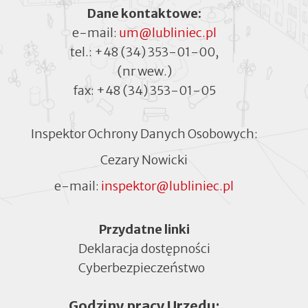
Dane kontaktowe:
e-mail:
um@lubliniec.pl
tel.:
+48 (34) 353-01-00
,
(nr wew.)
fax:
+48 (34) 353-01-05
Inspektor Ochrony Danych Osobowych:
Cezary Nowicki
e-mail:
inspektor@lubliniec.pl
Menu
Przydatne linki
Deklaracja dostępności
Cyberbezpieczeństwo
Otworzy
się
Godziny pracy Urzędu:
w