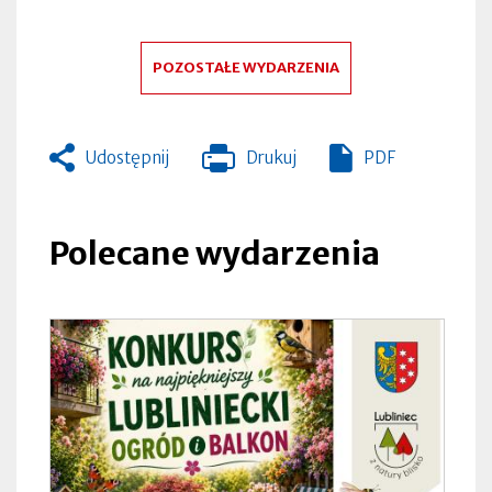
POZOSTAŁE WYDARZENIA
Udostępnij
Drukuj
PDF
Otworzy
się
w
nowej
Polecane wydarzenia
zakładce