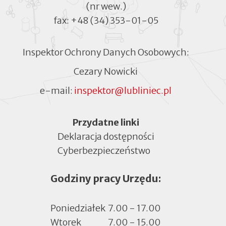
(nr wew.)
fax:
+48 (34) 353-01-05
Inspektor Ochrony Danych Osobowych:
Cezary Nowicki
e-mail:
inspektor@lubliniec.pl
Menu
Przydatne linki
Deklaracja dostępności
Cyberbezpieczeństwo
Otworzy
się
Godziny pracy Urzędu:
w
nowej
zakładce
Poniedziałek
7.00 - 17.00
Wtorek
7.00 - 15.00