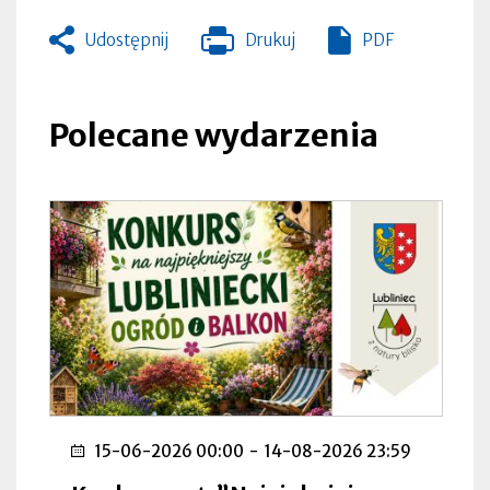
Udostępnij
Drukuj
PDF
Otworzy
się
w
nowej
Polecane wydarzenia
zakładce
15-06-2026 00:00
-
14-08-2026 23:59