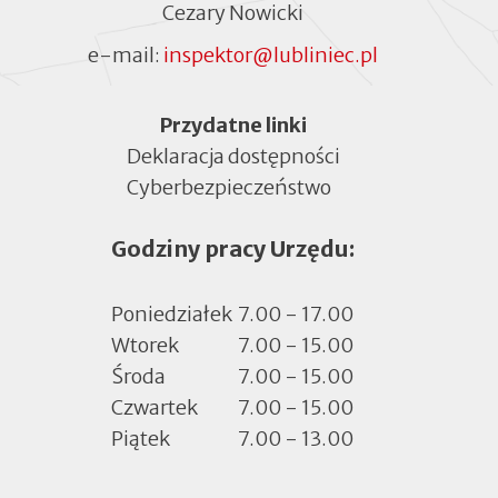
Cezary Nowicki
e-mail:
inspektor@lubliniec.pl
Menu
Przydatne linki
Deklaracja dostępności
Cyberbezpieczeństwo
Otworzy
się
Godziny pracy Urzędu:
w
nowej
zakładce
Poniedziałek
7.00 - 17.00
Wtorek
7.00 - 15.00
Środa
7.00 - 15.00
Czwartek
7.00 - 15.00
Piątek
7.00 - 13.00