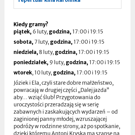
Kiedy gramy?
piątek,
6 luty,
godzina,
17:00 i 19:15
sobota,
7 luty,
godzina,
17:00 i 19:15
niedziela,
8 luty,
godzina,
17:00 i 19:15
poniedziałek,
9 luty,
godzina,
17:00 i 19:15
wtorek
, 10 luty,
godzina,
17:00 i 19:15
Józiek i Ela, czyli stare dobre małżeństwo,
powracają w drugiej części „Dalej jazda”
aby… wziąć ślub! Przygotowania do
uroczystości przeradzają się w serię
zabawnych i zaskakujących wydarzeń – od
zaginionej panny młodej, wzruszającej
podróży w rodzinne strony, aż po spotkanie,
dzięki któremu Antoni Kryska ma szansę na