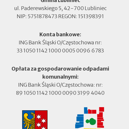
Gmina Lubliniec
ul. Paderewskiego 5, 42-700 Lubliniec
NIP: 5751878473 REGON: 151398391
Konta bankowe:
ING Bank Śląski O/Częstochowa nr:
33 1050 1142 1000 0005 0096 6783
Opłata za gospodarowanie odpadami
komunalnymi:
ING Bank Śląski O/Częstochowa: nr:
89 1050 1142 1000 0090 3199 4040