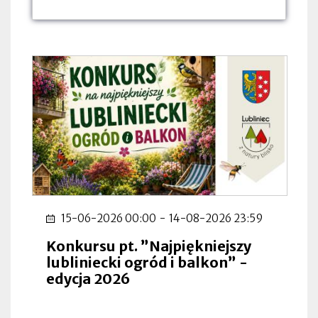
dnia:
dnia:
dnia:
15-06-2026 00:00
-
14-08-2026 23:59
Konkursu pt. ”Najpiękniejszy
lubliniecki ogród i balkon” -
edycja 2026