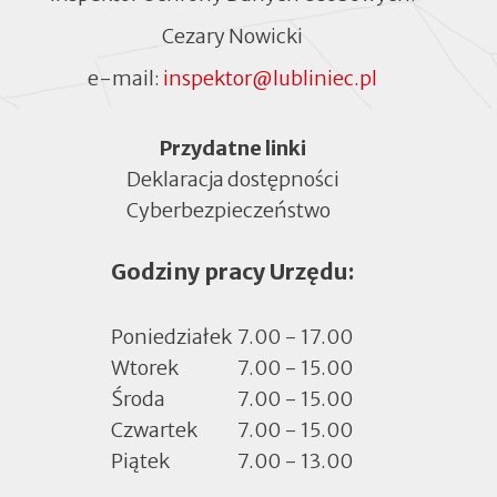
Cezary Nowicki
e-mail:
inspektor@lubliniec.pl
Menu
Przydatne linki
Deklaracja dostępności
Cyberbezpieczeństwo
Otworzy
się
Godziny pracy Urzędu:
w
nowej
zakładce
Poniedziałek
7.00 - 17.00
Wtorek
7.00 - 15.00
Środa
7.00 - 15.00
Czwartek
7.00 - 15.00
Piątek
7.00 - 13.00