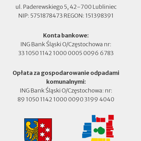
ul. Paderewskiego 5, 42-700 Lubliniec
NIP: 5751878473 REGON: 151398391
Konta bankowe:
ING Bank Śląski O/Częstochowa nr:
33 1050 1142 1000 0005 0096 6783
Opłata za gospodarowanie odpadami
komunalnymi:
ING Bank Śląski O/Częstochowa: nr:
89 1050 1142 1000 0090 3199 4040