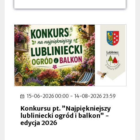
dnia:
dnia:
dnia:
15-06-2026 00:00
-
14-08-2026 23:59
Konkursu pt. ”Najpiękniejszy
lubliniecki ogród i balkon” -
edycja 2026