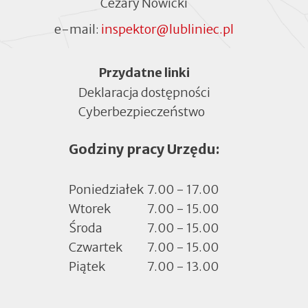
Cezary Nowicki
e-mail:
inspektor@lubliniec.pl
Menu
Przydatne linki
Deklaracja dostępności
Cyberbezpieczeństwo
Otworzy
się
Godziny pracy Urzędu:
w
nowej
zakładce
Poniedziałek
7.00 - 17.00
Wtorek
7.00 - 15.00
Środa
7.00 - 15.00
Czwartek
7.00 - 15.00
Piątek
7.00 - 13.00