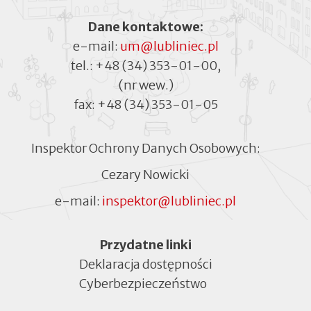
Dane kontaktowe:
e-mail:
um@lubliniec.pl
tel.:
+48 (34) 353-01-00
,
(nr wew.)
fax:
+48 (34) 353-01-05
Inspektor Ochrony Danych Osobowych:
Cezary Nowicki
e-mail:
inspektor@lubliniec.pl
Menu
Przydatne linki
Deklaracja dostępności
Cyberbezpieczeństwo
Otworzy
się