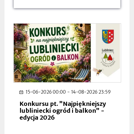
dnia:
dnia:
dnia:
15-06-2026 00:00
-
14-08-2026 23:59
Konkursu pt. ”Najpiękniejszy
lubliniecki ogród i balkon” -
edycja 2026