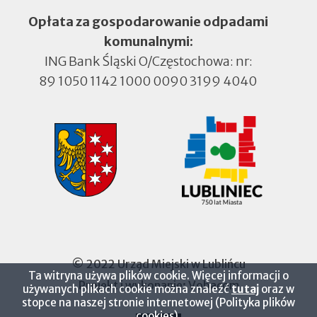
Opłata za gospodarowanie odpadami
komunalnymi:
ING Bank Śląski O/Częstochowa: nr:
89 1050 1142 1000 0090 3199 4040
© 2022 Urząd Miejski w Lublińcu
Ta witryna używa plików cookie. Więcej informacji o
Projekt i wykonanie:
Vobacom
Otworzy
używanych plikach cookie można znaleźć
tutaj
oraz w
się
stopce na naszej stronie internetowej (Polityka plików
w
cookies).