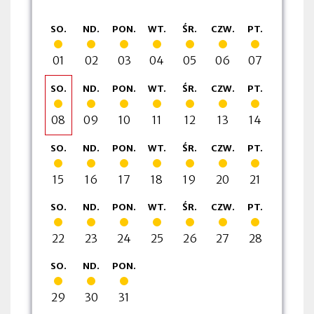
Pokaż
Pokaż
Pokaż
Pokaż
Pokaż
Pokaż
Pokaż
SO.
ND.
PON.
WT.
ŚR.
CZW.
PT.
sierpień
sierpień
sierpień
sierpień
sierpień
sierpień
sierpień
listę
listę
listę
listę
listę
listę
listę
2026
2026
2026
2026
2026
2026
2026
wydarzeń
wydarzeń
wydarzeń
wydarzeń
wydarzeń
wydarzeń
wydarzeń
01
02
03
04
05
06
07
z
z
z
z
z
z
z
Pokaż
Pokaż
Pokaż
Pokaż
Pokaż
Pokaż
Pokaż
SO.
ND.
PON.
WT.
ŚR.
CZW.
PT.
sierpień
sierpień
sierpień
sierpień
sierpień
sierpień
sierpień
dnia:
dnia:
dnia:
dnia:
dnia:
dnia:
dnia:
listę
listę
listę
listę
listę
listę
listę
2026
2026
2026
2026
2026
2026
2026
wydarzeń
wydarzeń
wydarzeń
wydarzeń
wydarzeń
wydarzeń
wydarzeń
08
09
10
11
12
13
14
z
z
z
z
z
z
z
Pokaż
Pokaż
Pokaż
Pokaż
Pokaż
Pokaż
Pokaż
SO.
ND.
PON.
WT.
ŚR.
CZW.
PT.
dnia:
sierpień
sierpień
sierpień
sierpień
sierpień
sierpień
sierpień
dnia:
dnia:
dnia:
dnia:
dnia:
dnia:
listę
listę
listę
listę
listę
listę
listę
2026
2026
2026
2026
2026
2026
2026
wydarzeń
wydarzeń
wydarzeń
wydarzeń
wydarzeń
wydarzeń
wydarzeń
15
16
17
18
19
20
21
z
z
z
z
z
z
z
Pokaż
Pokaż
Pokaż
Pokaż
Pokaż
Pokaż
Pokaż
SO.
ND.
PON.
WT.
ŚR.
CZW.
PT.
sierpień
sierpień
sierpień
sierpień
sierpień
sierpień
sierpień
dnia:
dnia:
dnia:
dnia:
dnia:
dnia:
dnia:
listę
listę
listę
listę
listę
listę
listę
2026
2026
2026
2026
2026
2026
2026
wydarzeń
wydarzeń
wydarzeń
wydarzeń
wydarzeń
wydarzeń
wydarzeń
22
23
24
25
26
27
28
z
z
z
z
z
z
z
Pokaż
Pokaż
Pokaż
SO.
ND.
PON.
sierpień
sierpień
sierpień
dnia:
dnia:
dnia:
dnia:
dnia:
dnia:
dnia:
listę
listę
listę
2026
2026
2026
wydarzeń
wydarzeń
wydarzeń
29
30
31
z
z
z