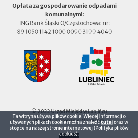
Opłata za gospodarowanie odpadami
komunalnymi:
ING Bank Śląski O/Częstochowa: nr:
89 1050 1142 1000 0090 3199 4040
© 2022 Urząd Miejski w Lublińcu
Ta witryna używa plików cookie. Więcej informacji o
Projekt i wykonanie:
Vobacom
Otworzy
używanych plikach cookie można znaleźć
tutaj
oraz w
się
stopce na naszej stronie internetowej (Polityka plików
w
cookies).