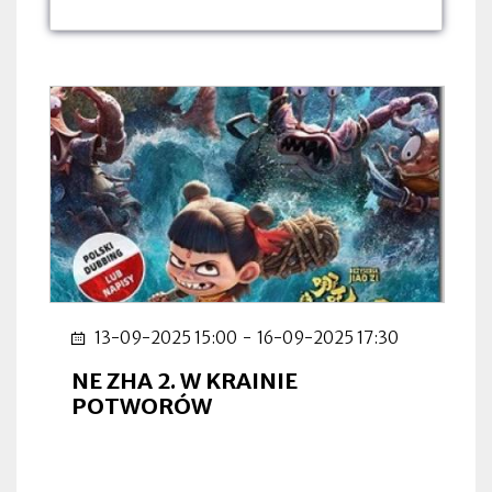
dnia:
dnia:
dnia:
13-09-2025 15:00
-
16-09-2025 17:30
NE ZHA 2. W KRAINIE
POTWORÓW