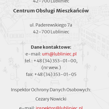
42-700 Lubliniec
Centrum Obsługi Mieszkańców
ul. Paderewskiego 7a
42-700 Lubliniec
Dane kontaktowe:
e-mail:
um@lubliniec.pl
tel.:
+48 (34) 353-01-00
,
(nr wew.)
fax:
+48 (34) 353-01-05
Inspektor Ochrony Danych Osobowych:
Cezary Nowicki
e-mail:
inspektor@lubliniec.pl