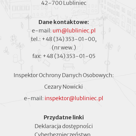
42-700 Lubliniec
Dane kontaktowe:
e-mail:
um@lubliniec.pl
tel.:
+48 (34) 353-01-00
,
(nr wew.)
fax:
+48 (34) 353-01-05
Inspektor Ochrony Danych Osobowych:
Cezary Nowicki
e-mail:
inspektor@lubliniec.pl
Menu
Przydatne linki
Deklaracja dostępności
Cyberbezpieczeństwo
Otworzy