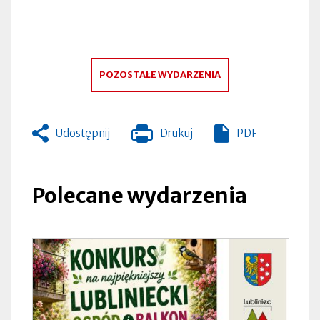
POZOSTAŁE WYDARZENIA
Udostępnij
Drukuj
PDF
Otworzy
się
w
nowej
Polecane wydarzenia
zakładce