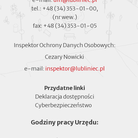
tel.:
+48 (34) 353-01-00
,
(nr wew.)
fax:
+48 (34) 353-01-05
Inspektor Ochrony Danych Osobowych:
Cezary Nowicki
e-mail:
inspektor@lubliniec.pl
Menu
Przydatne linki
Deklaracja dostępności
Cyberbezpieczeństwo
Otworzy
się
Godziny pracy Urzędu:
w
nowej