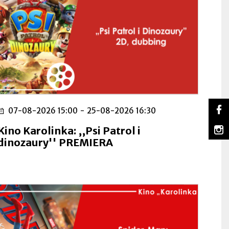
So
07-08-2026 15:00
-
25-08-2026 16:30
Lu
Ot
na
się
m
Kino Karolinka: ,,Psi Patrol i
Fa
w
Lu
Ot
dinozaury'' PREMIERA
no
na
się
za
In
w
no
za