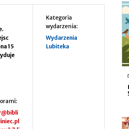
Kategoria
wydarzenia
e.
ejsc
Wydarzenia
na 15
Lubiteka
cyduje
torami
r@bibli
iniec.pl