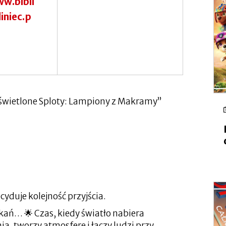
w.bibli
iniec.p
etlone Sploty: Lampiony z Makramy”
ecyduje kolejność przyjścia.
otkań… 🌟 Czas, kiedy światło nabiera
, tworzy atmosferę i łączy ludzi przy