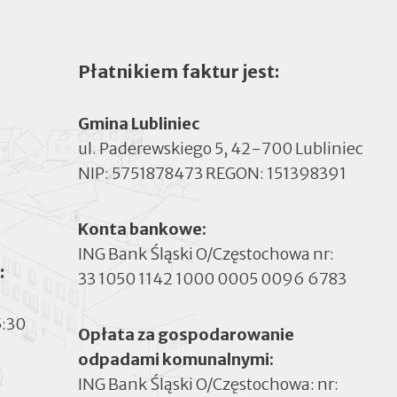
Płatnikiem faktur jest:
Gmina Lubliniec
ul. Paderewskiego 5, 42-700 Lubliniec
NIP: 5751878473 REGON: 151398391
Konta bankowe:
ING Bank Śląski O/Częstochowa nr:
:
33 1050 1142 1000 0005 0096 6783
5:30
Opłata za gospodarowanie
odpadami komunalnymi:
ING Bank Śląski O/Częstochowa: nr: