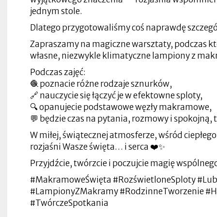
jednym stole.
Dlatego przygotowaliśmy coś naprawdę szczegó
Zapraszamy na magiczne warsztaty, podczas kt
własne, niezwykle klimatyczne lampiony z ma
Podczas zajęć:
🧶 poznacie różne rodzaje sznurków,
🔗 nauczycie się łączyć je w efektowne sploty,
🔍 opanujecie podstawowe węzły makramowe,
💬 będzie czas na pytania, rozmowy i spokojną, 
W miłej, świątecznej atmosferze, wśród ciepłego
rozjaśni Wasze święta… i serca ❤️✨
Przyjdźcie, twórzcie i poczujcie magię wspólnego
#MakramoweŚwięta #RozświetloneSploty #Lubi
#LampionyZMakramy #RodzinneTworzenie #H
#TwórczeSpotkania