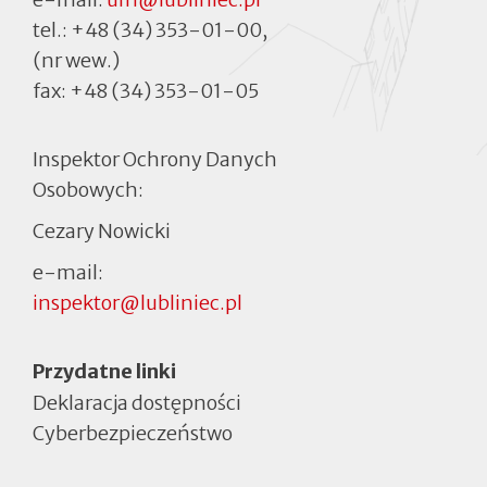
tel.:
+48 (34) 353-01-00
,
(nr wew.)
fax:
+48 (34) 353-01-05
Inspektor Ochrony Danych
Osobowych:
Cezary Nowicki
e-mail:
inspektor@lubliniec.pl
Menu
Przydatne linki
Deklaracja dostępności
Cyberbezpieczeństwo
Otworzy
się