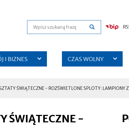
Szukaj
RS
 I BIZNES
CZAS WOLNY
ZTATY ŚWIĄTECZNE - ROZŚWIETLONE SPLOTY: LAMPIONY 
P
Y ŚWIĄTECZNE -
Otworzy