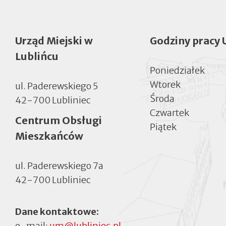
Urząd Miejski w
Godziny pracy 
Lublińcu
Poniedziałek
Wtorek
ul. Paderewskiego 5
Środa
42-700 Lubliniec
Czwartek
Centrum Obsługi
Piątek
Mieszkańców
ul. Paderewskiego 7a
42-700 Lubliniec
Dane kontaktowe:
e-mail:
um@lubliniec.pl