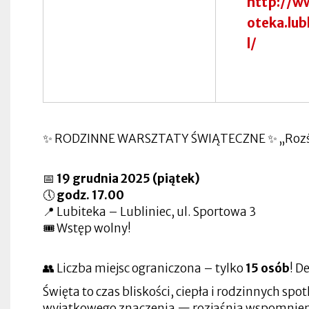
http://ww
w
w
zakładce
się
nowej
nowej
Otworzy
nowej
nowej
w
zakładce
zakładce
się
Otworzy
oteka.lubl
zakładce
zakładce
nowej
Otworzy
w
się
zakładce
się
nowej
w
l/
Otworzy
w
zakładce
nowej
Otworzy
się
nowej
Otworzy
zakładce
się
w
zakładce
się
w
nowej
Otworzy
w
Otworzy
nowej
zakładce
się
nowej
się
zakładce
w
zakładce
w
nowej
Otworzy
nowej
zakładce
się
zakładce
w
✨ RODZINNE WARSZTATY ŚWIĄTECZNE ✨ „Rozświ
nowej
zakładce
📅
19 grudnia 2025 (piątek)
🕔
godz. 17.00
📍 Lubiteka – Lubliniec, ul. Sportowa 3
🎟 Wstęp wolny!
👥 Liczba miejsc ograniczona – tylko
15 osób
! D
Święta to czas bliskości, ciepła i rodzinnych sp
wyjątkowego znaczenia — rozjaśnia wspomnienia