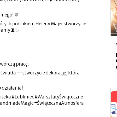
lnego! 💛
órych pod okiem Heleny Majer stworzycie
kramy 🧵✨
twórczą pracę.
 światła — stworzycie dekorację, która
 działania!
teka #Lubliniec #WarsztatyŚwiąteczne
andmadeMagic #ŚwiątecznaAtmosfera