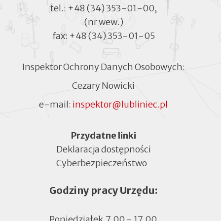
tel.:
+48 (34) 353-01-00
,
(nr wew.)
fax:
+48 (34) 353-01-05
Inspektor Ochrony Danych Osobowych:
Cezary Nowicki
e-mail:
inspektor@lubliniec.pl
Menu
Przydatne linki
Deklaracja dostępności
Cyberbezpieczeństwo
Otworzy
się
Godziny pracy Urzędu:
w
nowej
zakładce
Poniedziałek
7.00 - 17.00