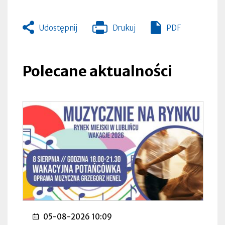
Udostępnij
Drukuj
PDF
Otworzy
się
w
nowej
Polecane aktualności
zakładce
05-08-2026 10:09