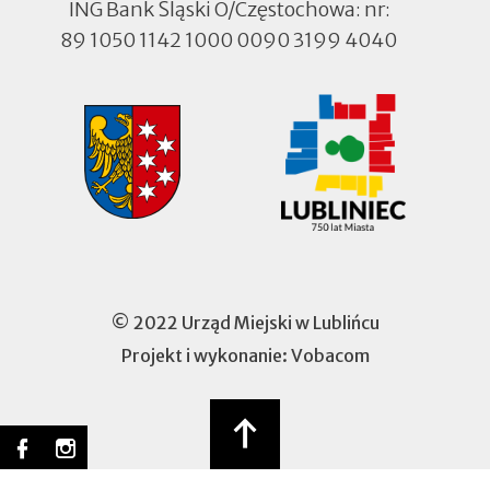
ING Bank Śląski O/Częstochowa: nr:
89 1050 1142 1000 0090 3199 4040
© 2022 Urząd Miejski w Lublińcu
Projekt i wykonanie:
Vobacom
Otworzy
się
w
nowej
Social
zakładce
Scroll
Lubliniec
Otworzy
Lubliniec
Otworzy
to
media
na
się
na
się
top