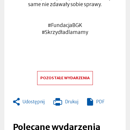
same nie zdawały sobie sprawy.
#FundacjaBGK
#Skrzydładlamamy
POZOSTAŁE WYDARZENIA
Udostępnij
Drukuj
PDF
Otworzy
się
w
nowej
Polecane wydarzenia
zakładce