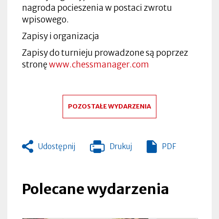
nagroda pocieszenia w postaci zwrotu
wpisowego.
Zapisy i organizacja
Zapisy do turnieju prowadzone są poprzez
stronę
www.chessmanager.com
POZOSTAŁE WYDARZENIA
Udostępnij
Drukuj
PDF
Otworzy
się
w
nowej
Polecane wydarzenia
zakładce