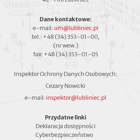
Dane kontaktowe:
e-mail:
um@lubliniec.pl
tel.:
+48 (34) 353-01-00
,
(nr wew.)
fax:
+48 (34) 353-01-05
Inspektor Ochrony Danych Osobowych:
Cezary Nowicki
e-mail:
inspektor@lubliniec.pl
Menu
Przydatne linki
Deklaracja dostępności
Cyberbezpieczeństwo
Otworzy