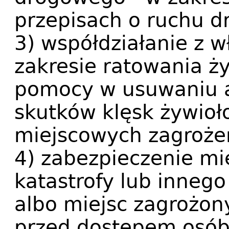
przepisach o ruchu 
3) współdziałanie z 
zakresie ratowania ży
pomocy w usuwaniu aw
skutków klęsk żywioł
miejscowych zagroże
4) zabezpieczenie mi
katastrofy lub inneg
albo miejsc zagrożo
przed dostępem osób