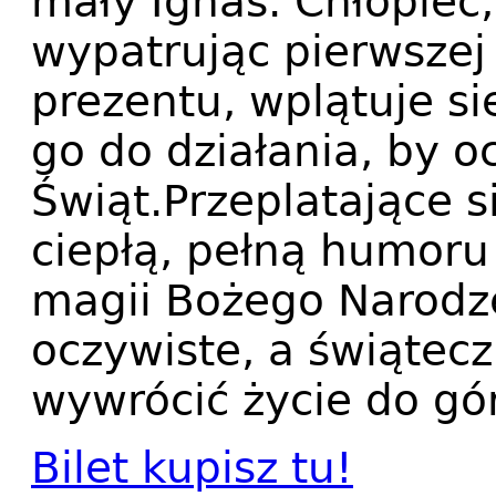
mały Ignaś. Chłopiec,
wypatrując pierwsze
prezentu, wplątuje si
go do działania, by o
Świąt.Przeplatające 
ciepłą, pełną humoru
magii Bożego Narodzen
oczywiste, a świątecz
wywrócić życie do gó
Bilet kupisz tu!