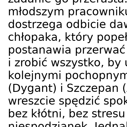
młodszym pracowniku
dostrzega odbicie da
chłopaka, który popeł
postanawia przerwać
i zrobić wszystko, by
kolejnymi pochopnym
(Dygant) i Szczepan
wreszcie spędzić spo
bez kłótni, bez stres
niespodzianek. Jedna