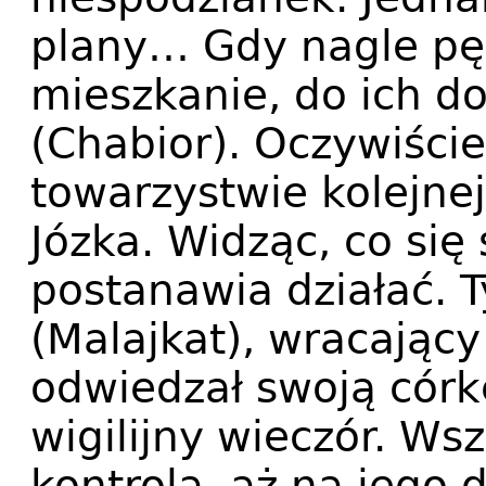
plany… Gdy nagle pęk
mieszkanie, do ich d
(Chabior). Oczywiście
towarzystwie kolejnej
Józka. Widząc, co się
postanawia działać.
(Malajkat), wracający
odwiedzał swoją córk
wigilijny wieczór. Ws
kontrolą, aż na jego 