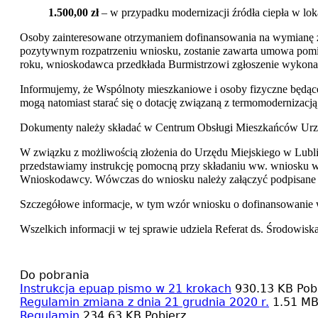
1.500,00 zł
– w przypadku modernizacji źródła ciepła w lo
Osoby zainteresowane otrzymaniem dofinansowania na wymianę źr
pozytywnym rozpatrzeniu wniosku, zostanie zawarta umowa pomięd
roku, wnioskodawca przedkłada Burmistrzowi zgłoszenie wykona
Informujemy, że Wspólnoty mieszkaniowe i osoby fizyczne będąc
mogą natomiast starać się o dotację związaną z termomodernizac
Dokumenty należy składać w Centrum Obsługi Mieszkańców Urzędu
W związku z możliwością złożenia do Urzędu Miejskiego w Lubli
przedstawiamy instrukcję pomocną przy składaniu ww. wniosku w 
Wnioskodawcy. Wówczas do wniosku należy załączyć podpisane p
Szczegółowe informacje, w tym wzór wniosku o dofinansowanie wr
Wszelkich informacji w tej sprawie udziela Referat ds. Środowi
Do pobrania
Instrukcja epuap pismo w 21 krokach
930.13 KB
Pob
Regulamin zmiana z dnia 21 grudnia 2020 r.
1.51 M
Regulamin
234.63 KB
Pobierz