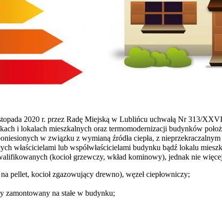
9 listopada 2020 r. przez Radę Miejską w Lublińcu uchwałą Nr 313/XX
ynkach i lokalach mieszkalnych oraz termomodernizacji budynków poło
niesionych w związku z wymianą źródła ciepła, z nieprzekraczalnym t
cych właścicielami lub współwłaścicielami budynku bądź lokalu miesz
lifikowanych (kocioł grzewczy, wkład kominowy), jednak nie więcej
 na pellet, kocioł zgazowujący drewno), węzeł ciepłowniczy;
zny zamontowany na stałe w budynku;