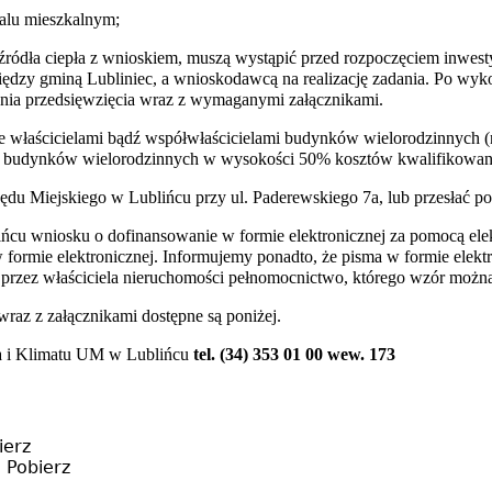
kalu mieszkalnym;
ódła ciepła z wnioskiem, muszą wystąpić przed rozpoczęciem inwesty
zy gminą Lubliniec, a wnioskodawcą na realizację zadania. Po wykon
nia przedsięwzięcia wraz z wymaganymi załącznikami.
e właścicielami bądź współwłaścicielami budynków wielorodzinnych (
ją budynków wielorodzinnych w wysokości 50% kosztów kwalifikowanyc
 Miejskiego w Lublińcu przy ul. Paderewskiego 7a, lub przesłać poc
ńcu wniosku o dofinansowanie w formie elektronicznej za pomocą ele
formie elektronicznej. Informujemy ponadto, że pisma w formie elek
rzez właściciela nieruchomości pełnomocnictwo, którego wzór można
az z załącznikami dostępne są poniżej.
ska i Klimatu UM w Lublińcu
tel. (34) 353 01 00 wew. 173
ierz
B
Pobierz